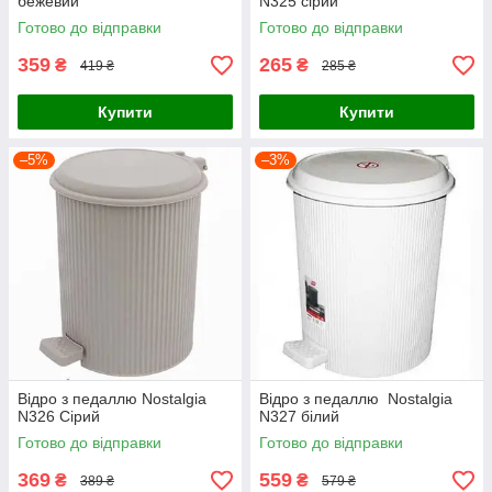
бежевий
N325 сірий
Готово до відправки
Готово до відправки
359
265
₴
₴
419 ₴
285 ₴
Купити
Купити
–5%
–3%
Відро з педаллю Nostalgia
Відро з педаллю Nostalgia
N326 Сірий
N327 білий
Готово до відправки
Готово до відправки
369
559
₴
₴
389 ₴
579 ₴