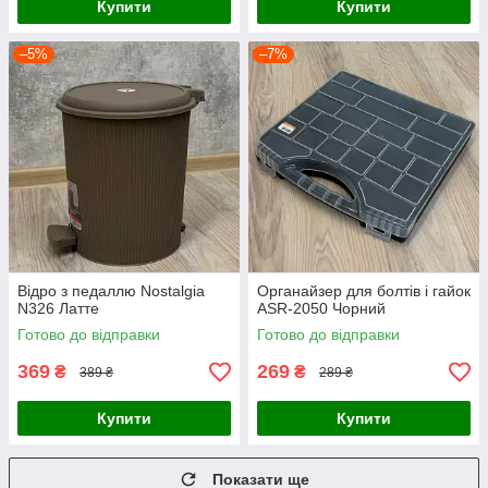
Купити
Купити
–5%
–7%
Відро з педаллю Nostalgia
Органайзер для болтів і гайок
N326 Латте
ASR-2050 Чорний
Готово до відправки
Готово до відправки
369
269
₴
₴
389 ₴
289 ₴
Купити
Купити
Показати ще