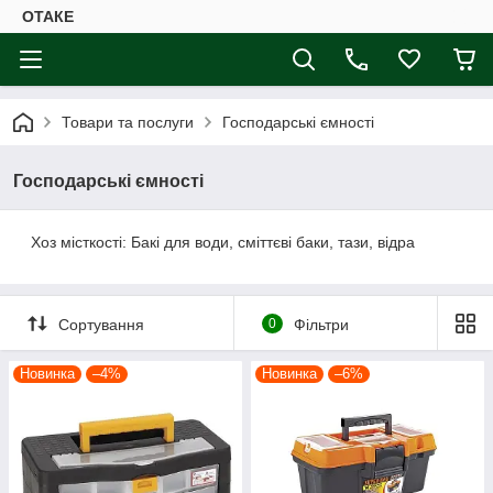
ОТАКЕ
Товари та послуги
Господарські ємності
Господарські ємності
Хоз місткості: Бакі для води, сміттєві баки, тази, відра
Сортування
0
Фільтри
Новинка
–4%
Новинка
–6%