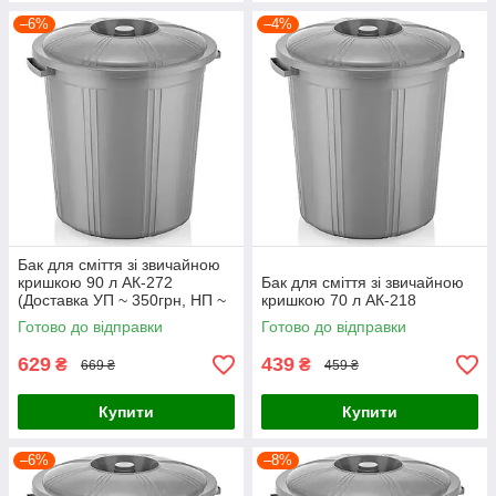
–6%
–4%
Бак для сміття зі звичайною
кришкою 90 л АК-272
Бак для сміття зі звичайною
(Доставка УП ~ 350грн, НП ~
кришкою 70 л АК-218
650-750грн)
Готово до відправки
Готово до відправки
629
439
₴
₴
669 ₴
459 ₴
Купити
Купити
–6%
–8%