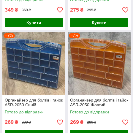
349
275
₴
₴
369 ₴
295 ₴
Купити
Купити
–7%
–7%
Органайзер для болтів і гайок
Органайзер для болтів і гайок
ASR-2050 Синій
ASR-2050 Жовтий
Готово до відправки
Готово до відправки
269
269
₴
₴
289 ₴
289 ₴