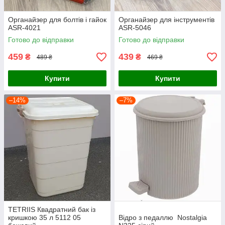
Органайзер для болтів і гайок
Органайзер для інструментів
ASR-4021
ASR-5046
Готово до відправки
Готово до відправки
459
439
₴
₴
489 ₴
469 ₴
Купити
Купити
–14%
–7%
TETRIIS Квадратний бак із
кришкою 35 л 5112 05
Відро з педаллю Nostalgia