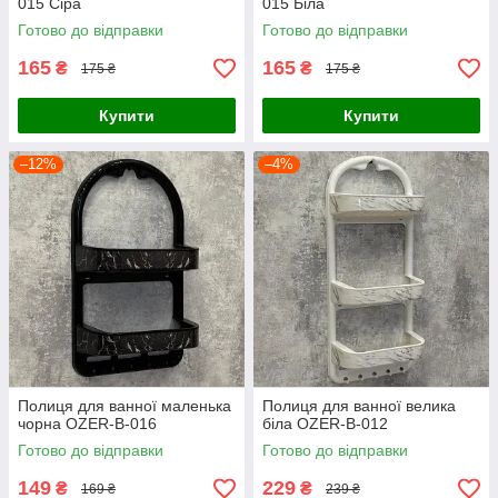
015 Сіра
015 Біла
Готово до відправки
Готово до відправки
165
165
₴
₴
175 ₴
175 ₴
Купити
Купити
–12%
–4%
Полиця для ванної маленька
Полиця для ванної велика
чорна OZER-B-016
біла OZER-B-012
Готово до відправки
Готово до відправки
149
229
₴
₴
169 ₴
239 ₴