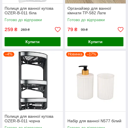
Полиця для ванної кутова
Органайзер для ванної
OZER-B-011 біла
кімнати ТР-582 Лате
Готово до відправки
Готово до відправки
259
79
₴
₴
269 ₴
99 ₴
Купити
Купити
–4%
Новинка
–17%
Полиця для ванної кутова
OZER-B-011 чорна
Набір для ванної N577 білий
Готово до відправки
Готово до відправки