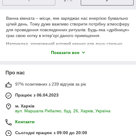
Ванна кімната – місце, яке заряджає нас енергією буквально
цілий день. Тому дуже важливо створити потрібну атмосферу
для проведення повсякденних ритуалів. Будь-яка «дрібниця»
грає свою нотку в інтер'єрі даного приміщення.
Наприклад, хромований кутовий карниз для душу стильно
впишеться в будь-яку пару зі шторою для душу Вашого
Показати все
улюбленого кольору. У Вас немає душа? Не біда. Прямий
карниз для ванної буде відмінним вкладенням у чистоту та
затишок. Також навести чистоту та радість для очей,
Про нас
принаймні у районі умивальника допоможе: мильниця,
дозатор для мила, склянка для щіток. Біля умивальника
доречно може розташуватись диспенсер для антисептика.
97% позитивних з 239 відгуків за рік
Ну і куди ж без гігієни унітазу? Єршик - на даний час єдино
Працює з 06.04.2023
найкращий інструмент у боротьбі із забрудненнями унітазу. У
нас пропонуються різноманітні, приголомшливого вигляду
м. Харків
набори з наявністю папероутримувача, маленького відра для
вул. Маршала Рибалко, буд. 26, Харків, Україна
сміття і йоржика в одній кольоровій гамі. Бумаготримач, як і
йоржик, є ключовими помічниками у підтримці чистоти та
Контакти
затишку ванної кімнати.
Сьогодні працює з 09:00 до 20:00
В один з кутів може успішно розташуватися кутова полиця з