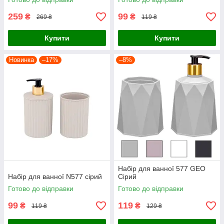
259
99
₴
₴
269 ₴
119 ₴
Купити
Купити
Новинка
–17%
–8%
Набір для ванної 577 GEO
Набір для ванної N577 сірий
Сірий
Готово до відправки
Готово до відправки
99
119
₴
₴
119 ₴
129 ₴