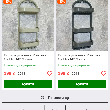
–5%
–5%
Полиця для ванної велика
Полиця для ванної велика
OZER-B-013 лате
OZER-B-013 сіра
Готово до відправки
Готово до відправки
199
199
₴
₴
209 ₴
209 ₴
Купити
Купити
Показати ще
1
/ 6