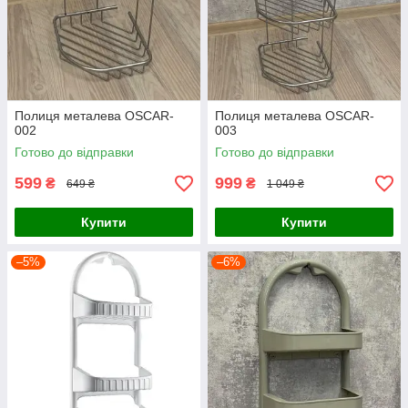
Полиця металева OSCAR-
Полиця металева OSCAR-
002
003
Готово до відправки
Готово до відправки
599
999
₴
₴
649 ₴
1 049 ₴
Купити
Купити
–5%
–6%