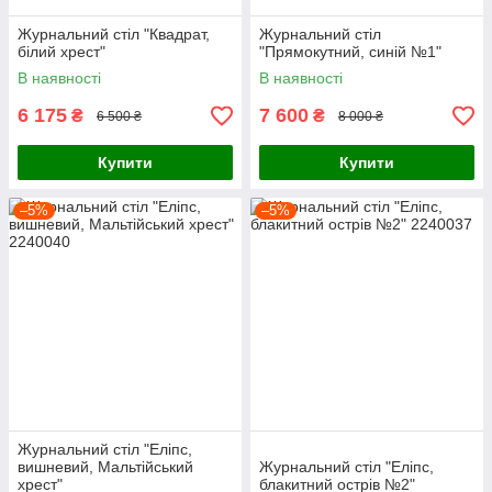
Журнальний стіл "Квадрат,
Журнальний стіл
білий хрест"
"Прямокутний, синій №1"
В наявності
В наявності
6 175
7 600
₴
₴
6 500 ₴
8 000 ₴
Купити
Купити
–5%
–5%
Журнальний стіл "Еліпс,
вишневий, Мальтійський
Журнальний стіл "Еліпс,
хрест"
блакитний острів №2"