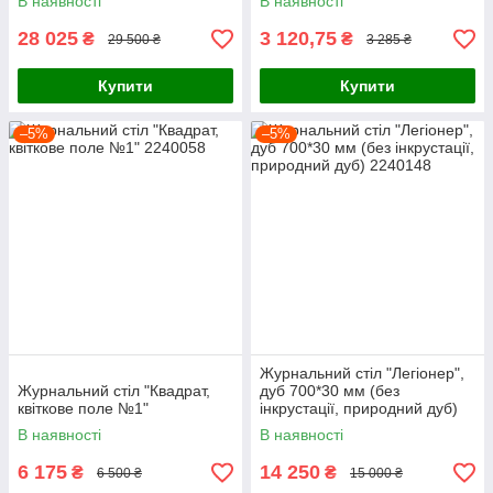
В наявності
В наявності
28 025
3 120,75
₴
₴
29 500 ₴
3 285 ₴
Купити
Купити
–5%
–5%
Журнальний стіл "Легіонер",
Журнальний стіл "Квадрат,
дуб 700*30 мм (без
квіткове поле №1"
інкрустації, природний дуб)
В наявності
В наявності
6 175
14 250
₴
₴
6 500 ₴
15 000 ₴