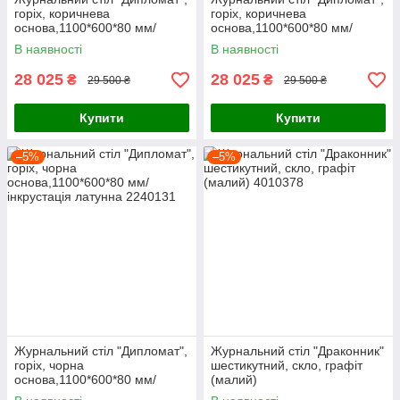
горіх, коричнева
горіх, коричнева
основа,1100*600*80 мм/
основа,1100*600*80 мм/
інкрустація латунна
інкрустація нержавіюча
В наявності
В наявності
28 025
28 025
₴
₴
29 500 ₴
29 500 ₴
Купити
Купити
–5%
–5%
Журнальний стіл "Дипломат",
Журнальний стіл "Драконник"
горіх, чорна
шестикутний, скло, графіт
основа,1100*600*80 мм/
(малий)
інкрустація латунна