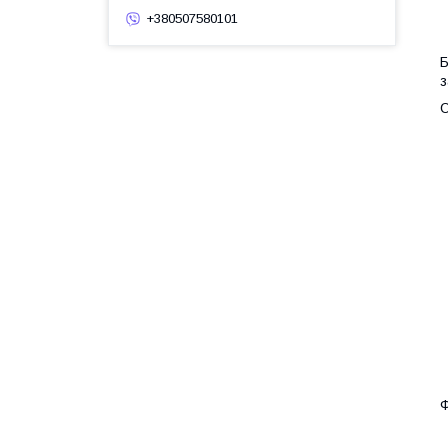
+380507580101
Б
з
О
Ф