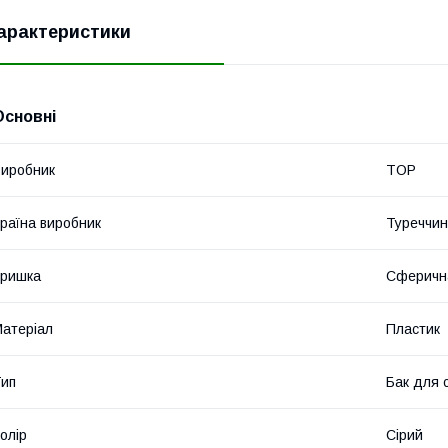
арактеристики
Основні
иробник
TOP
раїна виробник
Туреччи
Кришка
Сферичн
атеріал
Пластик
ип
Бак для 
олір
Сірий