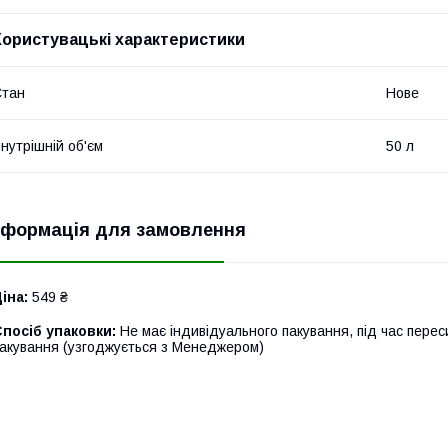
Користувацькі характеристики
Стан
Нове
нутрішній об'єм
50 л
нформація для замовлення
іна:
549 ₴
посіб упаковки:
Не має індивідуального пакування, під час пере
акування (узгоджується з Менеджером)