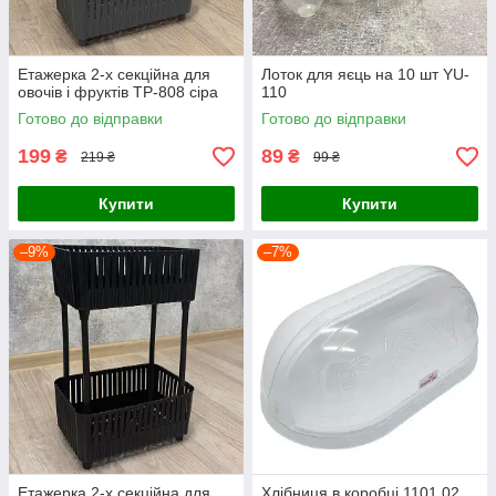
Етажерка 2-х секційна для
Лоток для яєць на 10 шт YU-
овочів і фруктів TP-808 сіра
110
Готово до відправки
Готово до відправки
199
89
₴
₴
219 ₴
99 ₴
Купити
Купити
–9%
–7%
Етажерка 2-х секційна для
Хлібниця в коробці 1101 02