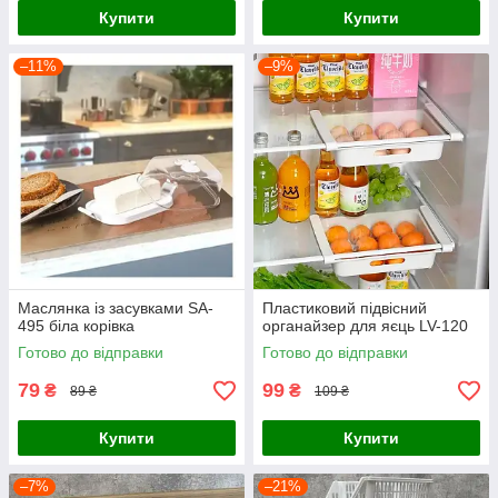
Купити
Купити
–11%
–9%
Маслянка із засувками SA-
Пластиковий підвісний
495 біла корівка
органайзер для яєць LV-120
Готово до відправки
Готово до відправки
79
99
₴
₴
89 ₴
109 ₴
Купити
Купити
–7%
–21%