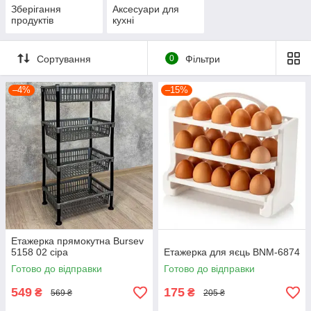
Зберігання
Аксесуари для
продуктів
кухні
Сортування
0
Фільтри
–4%
–15%
Етажерка прямокутна Bursev
5158 02 сіра
Етажерка для яєць BNM-6874
Готово до відправки
Готово до відправки
549
175
₴
₴
569 ₴
205 ₴