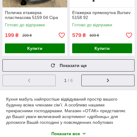
Поличка етажерка
Етажерка прямокутна Bursev
пластмасова 5159 04 Сіра
5158 92
Готово до відправки
Готово до відправки
199
579
₴
₴
209 ₴
609 ₴
Купити
Купити
Показати ще
1
/ 6
Кухня мабуть найпростіше відвідуваний простір вашого
будинку всіма членами сім'ї. А особливо нашими
прекрасними господарками. Магазин «ОТАК» представляє
до Вашої уваги величезний асортимент «дрібниць» для
допомоги Вашій господині у повсякденних побутових
питаннях.
Показати все
Хліб - основний і мабуть головний продукт загальної культури