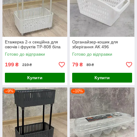
Етажерка 2-х секційна для
Органайзер-кошик для
овочів і фруктів TP-808 біла
зберігання AK 496
Готово до відправки
Готово до відправки
199
79
₴
₴
219 ₴
89 ₴
Купити
Купити
–9%
–10%