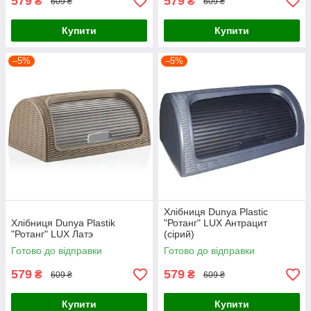
579
579
₴
₴
609 ₴
609 ₴
Купити
Купити
–5%
–5%
Хлібниця Dunya Plastic
Хлібниця Dunya Plastik
"Ротанг" LUX Антрацит
"Ротанг" LUX Латэ
(сірий)
Готово до відправки
Готово до відправки
579
579
₴
₴
609 ₴
609 ₴
Купити
Купити