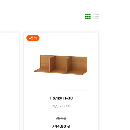
–5%
Полку П-30
71-745
784 ₴
744,80 ₴