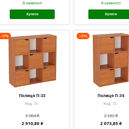
В наявності
В наявності
Купити
Купити
–5%
–5%
Полиця П-33
Полиця П-34
71-
71-
3 064 ₴
2 183 ₴
2 910,80 ₴
2 073,85 ₴