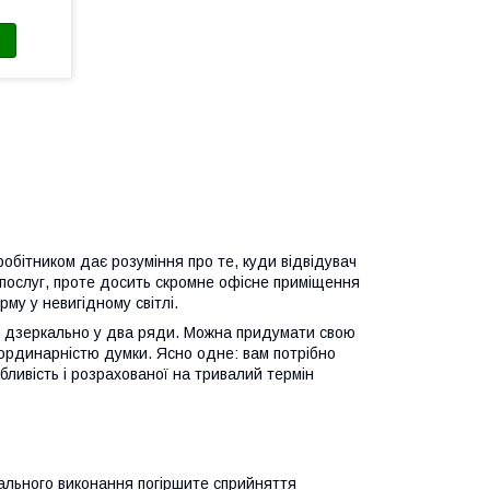
робітником дає розуміння про те, куди відвідувач
 послуг, проте досить скромне офісне приміщення
му у невигідному світлі.
у, дзеркально у два ряди. Можна придумати свою
рдинарністю думки. Ясно одне: вам потрібно
бливість і розрахованої на тривалий термін
нального виконання погіршите сприйняття