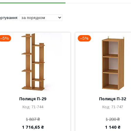
–5%
–5%
Полиця П-29
Полиця П-32
71-744
71-747
1 807 ₴
1 200 ₴
1 716,65 ₴
1 140 ₴