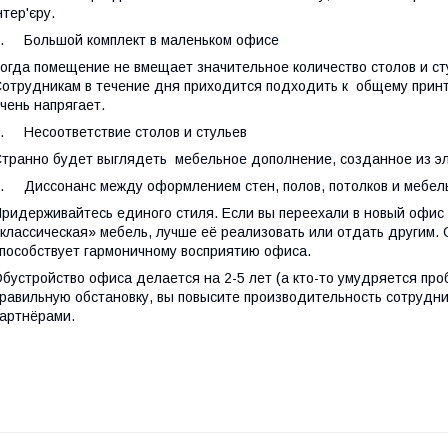
нтер'єру.
. Большой комплект в маленьком офисе
огда помещение не вмещает значительное количество столов и сту
отрудникам в течение дня приходится подходить к общему принт
чень напрягает.
. Несоответствие столов и стульев
транно будет выглядеть мебельное дополнение, созданное из эл
. Диссонанс между оформлением стен, полов, потолков и мебел
ридерживайтесь единого стиля. Если вы переехали в новый офис в 
классическая» мебель, лучше её реализовать или отдать другим.
пособствует гармоничному восприятию офиса.
бустройство офиса делается на 2-5 лет (а кто-то умудряется про
равильную обстановку, вы повысите производительность сотрудни
артнёрами.