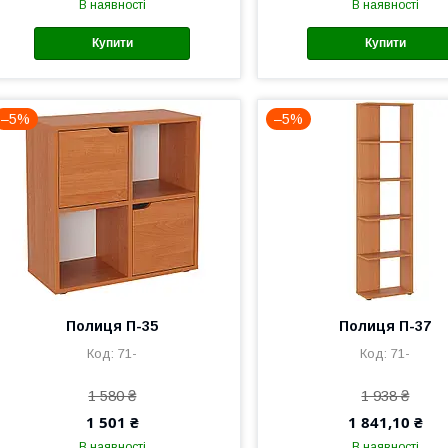
В наявності
В наявності
Купити
Купити
–5%
–5%
Полиця П-35
Полиця П-37
71-
71-
1 580 ₴
1 938 ₴
1 501 ₴
1 841,10 ₴
В наявності
В наявності