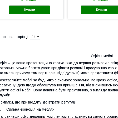
Купити
Купити
Офісні меблі
фіс – це ваша презентаційна картка, яка до першої розмови з спів
отрапив. Можна багато уваги приділяти рекламі і просуванню своїх
за умови прийому там партнерів, відвідувачів) може представити фір
озставляйте меблі за будь-якою схемою: зонально, по краях офіс
реативну ідею щодо облаштування приміщення, відзначившись нео
упити офісні меблі. Вона повинна бути практичною, з вигляду прива
лужби.
омилки, що призводять до втрати репутації
. Сильна економія на меблях
аповнивши офіс дешевим комплектом з пластику, ви замість оригі