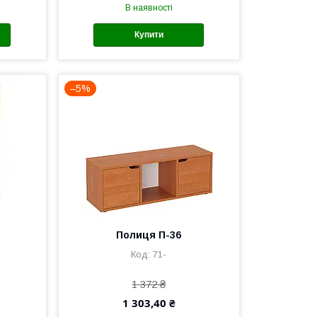
В наявності
Купити
–5%
Полиця П-36
71-
1 372 ₴
1 303,40 ₴