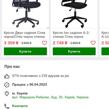
Крісло Джун сидіння Сітка
Крісло Ion сидіння А-1/
Кріс
чорна/Сітка чорна спинка
спинка Сітка чорна
А-1/
3 359
2 749
2 5
₴
₴
3 695 ₴
2 859 ₴
Купити
Купити
Про нас
97% позитивних з 239 відгуків за рік
Працює з 06.04.2023
м. Харків
вул. Маршала Рибалко, буд. 26, Харків, Україна
Контакти