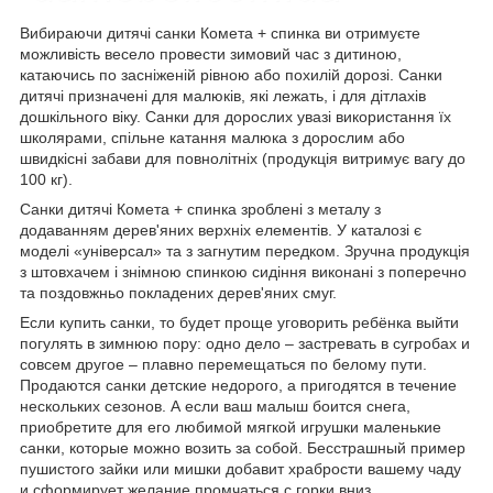
Вибираючи дитячі санки Комета + спинка ви отримуєте
можливість весело провести зимовий час з дитиною,
катаючись по засніженій рівною або похилій дорозі. Санки
дитячі призначені для малюків, які лежать, і для дітлахів
дошкільного віку. Санки для дорослих увазі використання їх
школярами, спільне катання малюка з дорослим або
швидкісні забави для повнолітніх (продукція витримує вагу до
100 кг).
Санки дитячі Комета + спинка зроблені з металу з
додаванням дерев'яних верхніх елементів. У каталозі є
моделі «універсал» та з загнутим передком. Зручна продукція
з штовхачем і знімною спинкою сидіння виконані з поперечно
та поздовжньо покладених дерев'яних смуг.
Если купить санки, то будет проще уговорить ребёнка выйти
погулять в зимнюю пору: одно дело – застревать в сугробах и
совсем другое – плавно перемещаться по белому пути.
Продаются санки детские недорого, а пригодятся в течение
нескольких сезонов. А если ваш малыш боится снега,
приобретите для его любимой мягкой игрушки маленькие
санки, которые можно возить за собой. Бесстрашный пример
пушистого зайки или мишки добавит храбрости вашему чаду
и сформирует желание промчаться с горки вниз.