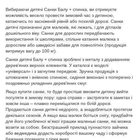
Вибираючи дитячі Санки Балу + спинка, ви отримуєте
можливість весело провести зимовий час з дитиною,
катаючись по засніженій рівній або похилій дорозі. Санки
дитячі призначені для малюків, які лежать, і для дітлахів
дошкільного віку. Санки для дорослих передбачають
використання їх школярами, спільне катання малюка з
дорослим або швидкісні забави для повнолітніх (продукція
витримує вагу до 100 кг).
Санки дитячі Балу + спинка зроблені з металу з додаванням
дерев'яних верхніх елементів. У каталозі є моделі
«універсал» і з загнутим передком. Зручна продукція з
штовхачем і знімною спинкою, сидіння виконані з поперечно і
поздовжньо укладених дерев'яних смуг.
Якщо купити санки, то буде простіше вмовити дитину вийти
погуляти в зимову пору: одна справа – застрягати в заметах і
зовсім інша – плавно переміщатися по білій дорозі.
Продаються санки дитячі недорого, а знадобляться протягом
декількох сезонів. А якщо ваш малюк боїться снігу, придбайте
для його улюбленої м'якої іграшки маленькі санки, які можна
возити за собою. Безстрашний приклад пухнастого зайчика
або ведмедика додасть хоробрості вашому чаду і сформує
бажання промчати з гірки вниз