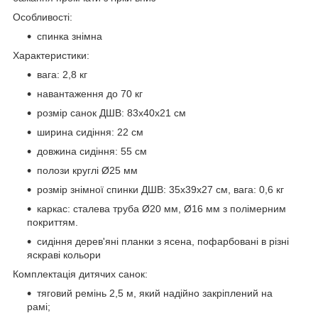
Особливості:
спинка знімна
Характеристики:
вага: 2,8 кг
навантаження до 70 кг
розмір санок ДШВ: 83х40х21 см
ширина сидіння: 22 см
довжина сидіння: 55 см
полози круглі Ø25 мм
розмір знімної спинки ДШВ: 35х39х27 см, вага: 0,6 кг
каркас: сталева труба Ø20 мм, Ø16 мм з полімерним
покриттям.
сидіння дерев'яні планки з ясена, пофарбовані в різні
яскраві кольори
Комплектація дитячих санок:
тяговий ремінь 2,5 м, який надійно закріплений на
рамі;