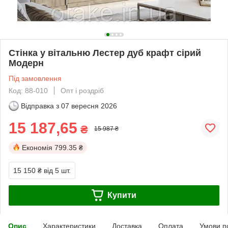
Стінка у вітальню Лестер дуб крафт сірий
Модерн
Під замовлення
Код: 88-010
Опт і роздріб
Відправка з
07 вересня 2026
15 187,65
₴
15 987 ₴
Економія
799.35 ₴
15 150 ₴
від 5 шт.
Купити
Опис
Характеристики
Доставка
Оплата
Умови п