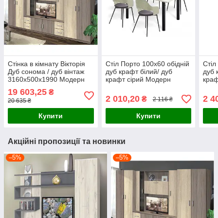
Стінка в кімнату Вікторія
Стіл Порто 100х60 обідній
Стіл
Дуб сонома / дуб вінтаж
дуб крафт білий/ дуб
дуб 
3160х500х1990 Модерн
крафт сірий Модерн
краф
19 603,25
₴
2 010,20
2 4
₴
2 116 ₴
20 635 ₴
Купити
Купити
Акційні пропозиції та новинки
–5%
–5%