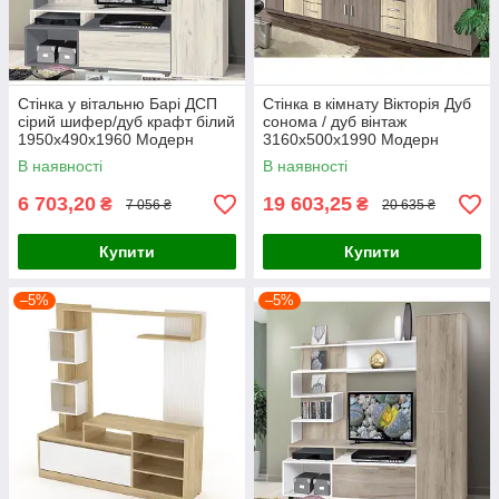
Стінка у вітальню Барі ДСП
Стінка в кімнату Вікторія Дуб
сірий шифер/дуб крафт білий
сонома / дуб вінтаж
1950х490х1960 Модерн
3160х500х1990 Модерн
В наявності
В наявності
6 703,20
19 603,25
₴
₴
7 056 ₴
20 635 ₴
Купити
Купити
–5%
–5%