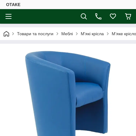
ОТАКЕ
Товари та послуги
Меблі
М'які крісла
М’яке крісл