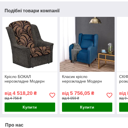
Подібні товари компанії
Крісло БОКАЛ
Класик крісло
СКІФ
нерозкладне Модерн
нерозкладне Модерн
роз
4 518,20
5 756,05
від
₴
від
₴
від
від 4 756 ₴
від 6 059 ₴
від 9
Купити
Купити
Про нас