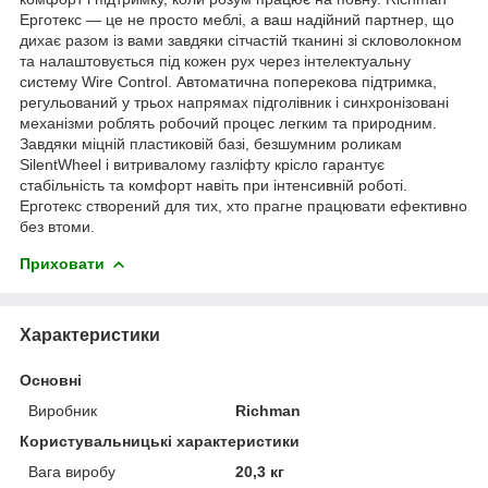
Ерготекс — це не просто меблі, а ваш надійний партнер, що
дихає разом із вами завдяки сітчастій тканині зі скловолокном
та налаштовується під кожен рух через інтелектуальну
систему Wire Control. Автоматична поперекова підтримка,
регульований у трьох напрямах підголівник і синхронізовані
механізми роблять робочий процес легким та природним.
Завдяки міцній пластиковій базі, безшумним роликам
SilentWheel і витривалому газліфту крісло гарантує
стабільність та комфорт навіть при інтенсивній роботі.
Ерготекс створений для тих, хто прагне працювати ефективно
без втоми.
Приховати
Характеристики
Основні
Виробник
Richman
Користувальницькі характеристики
Вага виробу
20,3 кг