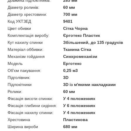
Довжина підлокітників:
285 мм
Діаметр роликів:
60 мм
Діаметр хрестовини:
700 мм
Код УКТЗЕД
9401
Цвет обивки
Сітка Чорна
Комплектація виробу:
Єрготекс Пластик
Кут нахилу спинки
Збільшений, до 135 градусів
Матеріал оббивки:
Тканина Сітка
Механізм гойдання
Синхромеханізм
Мoдель
Ерготекс
Об'єм пакування:
0,25 м3
Підголівник:
3D
Підлокітники
3D із м'якими накладками
Ролики:
60 мм
Фіксація висоти спинки:
У 4 положеннях
Фіксація глибини сидіння:
У 6 положеннях
Фіксація нахилу спинки:
У 4 положеннях
Хрестовина
Пластикова
Ширина вироби
680 мм