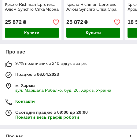
Крісло Richman Ерготекс
Крісло Richman Ерготекс
Кріс
Алюм Synchro Сітка Чорна
Алюм Synchro Сітка Сіра
Хром
25 872
25 872
18 
₴
₴
Купити
Купити
Про нас
97% позитивних з 240 відгуків за рік
Працює з 06.04.2023
м. Харків
вул. Маршала Рибалко, буд. 26, Харків, Україна
Контакти
Сьогодні працює з 09:00 до 20:00
Показати весь графік роботи
Про нас