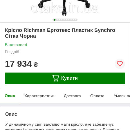
Крісло Richman Ерготекс Пластик Synchro
Сітка Чорна
В наявності
Роздріб
17 934
₴
Купити
Опис
Характеристики
Доставка
Оплата
Умови п
Опис
У динамічному світі важливо мати крісло, яке забезпечує
комфорт і підтримку, коли розум працює на повну. Richman