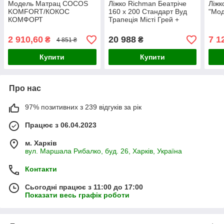
Модель Матрац COCOS
Ліжко Richman Беатріче
Ліжк
KOMFORT/КОКОС
160 х 200 Стандарт Вуд
"Мод
КОМФОРТ
Трапеція Місті Грей +
Горіх
2 910,60
20 988
7 1
₴
₴
4 851 ₴
Купити
Купити
Про нас
97% позитивних з 239 відгуків за рік
Працює з 06.04.2023
м. Харків
вул. Маршала Рибалко, буд. 26, Харків, Україна
Контакти
Сьогодні працює з 11:00 до 17:00
Показати весь графік роботи