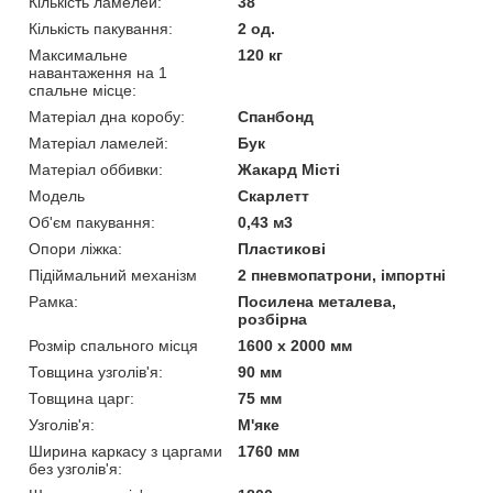
Кількість ламелей:
38
Кількість пакування:
2 од.
Максимальне
120 кг
навантаження на 1
спальне місце:
Матеріал дна коробу:
Спанбонд
Матеріал ламелей:
Бук
Матеріал оббивки:
Жакард Місті
Мoдель
Скарлетт
Об'єм пакування:
0,43 м3
Опори ліжка:
Пластикові
Підіймальний механізм
2 пневмопатрони, імпортні
Рамка:
Посилена металева,
розбірна
Розмір спального місця
1600 х 2000 мм
Товщина узголів'я:
90 мм
Товщина царг:
75 мм
Узголів'я:
М'яке
Ширина каркасу з царгами
1760 мм
без узголів'я: