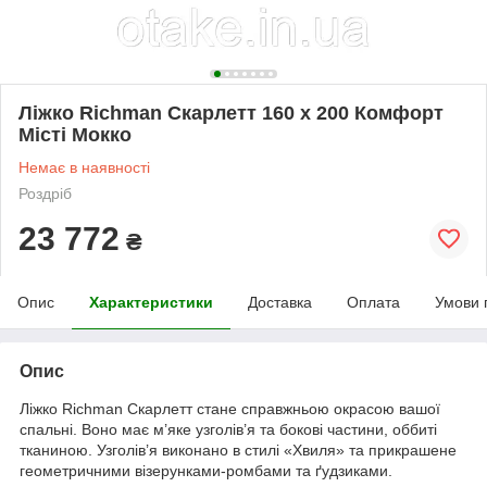
Ліжко Richman Скарлетт 160 х 200 Комфорт
Місті Мокко
Немає в наявності
Роздріб
23 772
₴
Опис
Характеристики
Доставка
Оплата
Умови 
Опис
Ліжко Richman Скарлетт стане справжньою окрасою вашої
спальні. Воно має м’яке узголів’я та бокові частини, оббиті
тканиною. Узголів’я виконано в стилі «Хвиля» та прикрашене
геометричними візерунками-ромбами та ґудзиками.