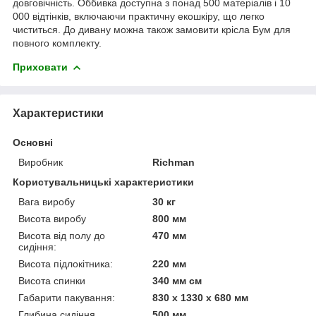
довговічність. Оббивка доступна з понад 500 матеріалів і 10
000 відтінків, включаючи практичну екошкіру, що легко
чиститься. До дивану можна також замовити крісла Бум для
повного комплекту.
Приховати
Характеристики
Основні
Виробник
Richman
Користувальницькі характеристики
Вага виробу
30 кг
Висота виробу
800 мм
Висота від полу до
470 мм
сидіння:
Висота підлокітника:
220 мм
Висота спинки
340 мм см
Габарити пакування:
830 x 1330 x 680 мм
Глибина сидіння
500 мм