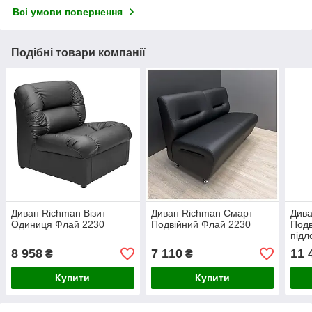
Всі умови повернення
Подібні товари компанії
Диван Richman Візит
Диван Richman Смарт
Дива
Одиниця Флай 2230
Подвійний Флай 2230
Подв
підл
8 958
7 110
11 
₴
₴
Купити
Купити