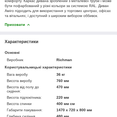
комфорту. Каркас дивана зроблений з металевої труби і може
бути пофарбований у різні кольори за системою RAL. Диван
Аміго підходить для використання у торгових центрах, офісах
та вітальнях, і доступний з широким вибором оббивок.
Приховати
Характеристики
Основні
Виробник
Richman
Користувальницькі характеристики
Вага виробу
36 кг
Висота виробу
760 мм
Висота від полу до
470 мм
сидіння:
Висота підлокітника:
220 мм
Висота спинки
400 мм см
Габарити пакування:
1470 x 720 x 800 мм
Глибина сидіння
480 мм