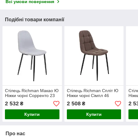
Всі умови повернення
Подібні товари компанії
Стілець Richman Макао Ю
Стілець Richman Спліт Ю
Стіл
Ніжки чорні Сорренто 23
Ніжки чорні Сімпл 46
Ніжк
2 532
2 508
2 5
₴
₴
Купити
Купити
Про нас