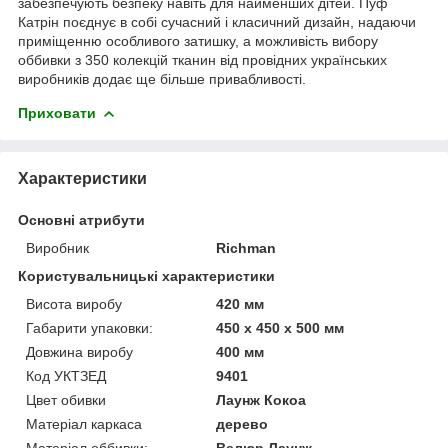
забезпечують безпеку навіть для найменших дітей. Пуф
Катрін поєднує в собі сучасний і класичний дизайн, надаючи
приміщенню особливого затишку, а можливість вибору
оббивки з 350 колекцій тканин від провідних українських
виробників додає ще більше привабливості.
Приховати
Характеристики
Основні атрибути
Виробник
Richman
Користувальницькі характеристики
Висота виробу
420 мм
Габарити упаковки:
450 x 450 x 500 мм
Довжина виробу
400 мм
Код УКТЗЕД
9401
Цвет обивки
Лаунж Кокоа
Матеріал каркаса
дерево
Матеріал оббивки:
Велюр Лаунж