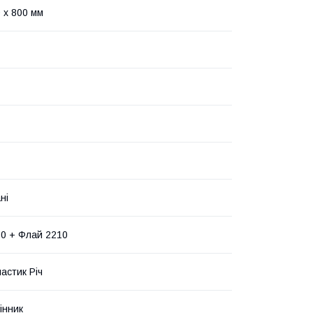
 x 800 мм
ні
0 + Флай 2210
астик Річ
інник