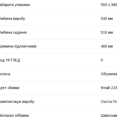
абарити упаковки:
550 x 380
либина виробу:
530 мм
либина сидіння
510 мм
овжина підлокітників:
400 мм
Код УКТЗЕД
0
олеса
Обгумова
вет обивки
Флай 223
омплектація виробу:
Сієста Пл
атеріал оббивки:
Шкірозам