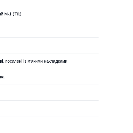
 M-1 (Tilt)
і, посилені із м'якими накладками
ва