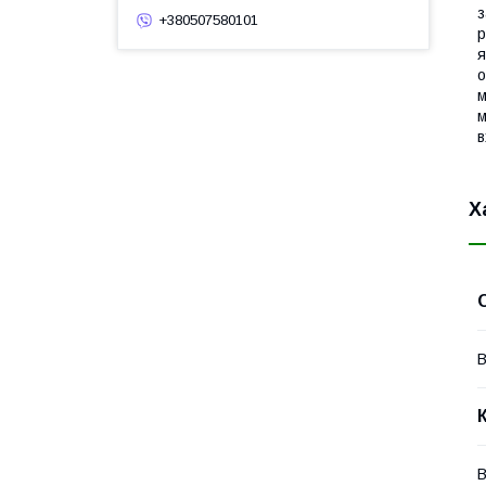
з
+380507580101
р
я
о
м
м
в
Х
В
В