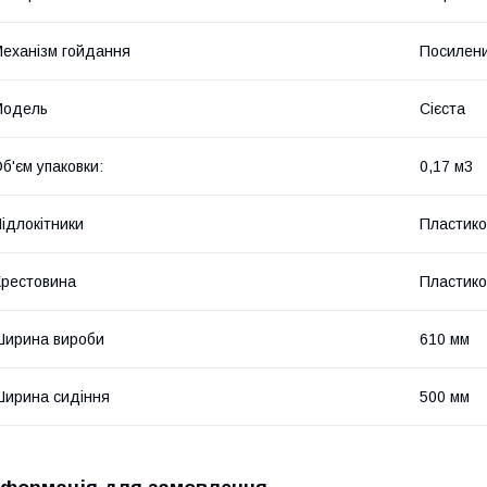
еханізм гойдання
Посилений
Мoдель
Сієста
б'єм упаковки:
0,17 м3
ідлокітники
Пластиков
рестовина
Пластико
ирина вироби
610 мм
ирина сидіння
500 мм