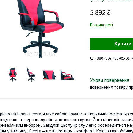
5 892 ₴
В наявності
Купити
+380 (50) 758-01-01
повернення товару п
рісло Richman Сієста являє собою зручне та практичне офісне кріс
ісця вашого персоналу або домашнього кутка. Його мінімалістичний 
ривабливим вибором. Завдяки цьому кріслу легко зосередитися на 
ільну хвилину. Сієста – це інвестиція в комфорт. Крісло має оббивк