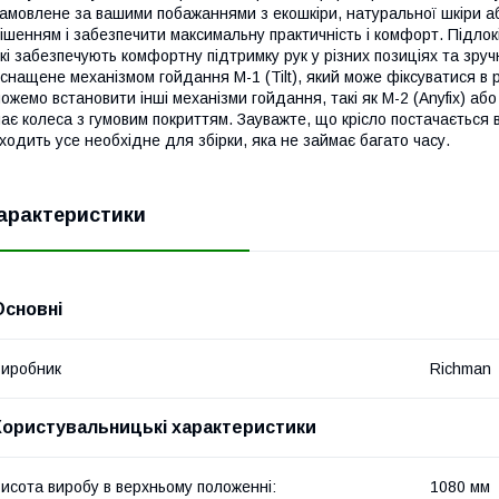
амовлене за вашими побажаннями з екошкіри, натуральної шкіри а
ішенням і забезпечити максимальну практичність і комфорт. Підлок
кі забезпечують комфортну підтримку рук у різних позиціях та зруч
снащене механізмом гойдання M-1 (Tilt), який може фіксуватися в
ожемо встановити інші механізми гойдання, такі як M-2 (Anyfix) або 
ає колеса з гумовим покриттям. Зауважте, що крісло постачається 
ходить усе необхідне для збірки, яка не займає багато часу.
арактеристики
Основні
иробник
Richman
Користувальницькі характеристики
исота виробу в верхньому положенні:
1080 мм