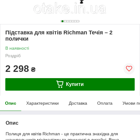
Підставка для квітів Richman Течія – 2
полички
В наявності
Роздріб
2 298
₴
Купити
Опис
Характеристики
Доставка
Оплата
Умови п
Опис
Полиця для квітів Richman - це практична знахідка для
шанувальників мінімалізму та зручності в дизайні. Вона