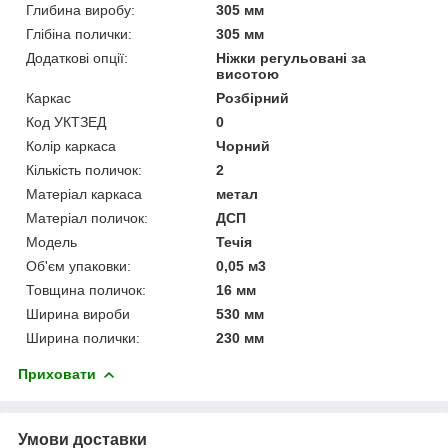
Глибина виробу:
305 мм
Глібіна полички:
305 мм
Додаткові опції:
Ніжки регульовані за
висотою
Каркас
Розбірний
Код УКТЗЕД
0
Колір каркаса
Чорний
Кількість поличок:
2
Матеріал каркаса
метал
Матеріал поличок:
ДСП
Мoдель
Течія
Об'єм упаковки:
0,05 м3
Товщина поличок:
16 мм
Ширина вироби
530 мм
Ширина полички:
230 мм
Приховати
Умови доставки