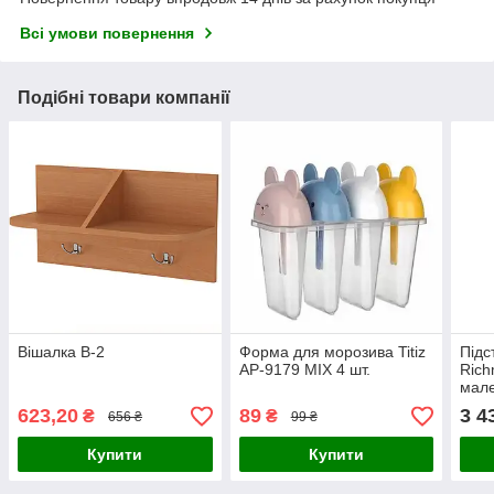
Всі умови повернення
Подібні товари компанії
Вішалка В-2
Форма для морозива Titiz
Підс
AP-9179 MIX 4 шт.
Rich
мал
623,20
89
3 4
₴
₴
656 ₴
99 ₴
Купити
Купити