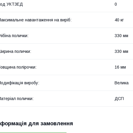
Код УКТЗЕД
0
аксимальне навантаження на виріб:
40 кг
лібіна полички:
330 мм
ирина полички:
330 мм
овщина полірочки:
16 мм
одифікація виробу:
Велика
атеріал полички:
ДСП
нформація для замовлення