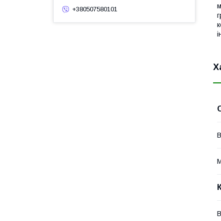
м
+380507580101
г
к
і
Х
В
М
В