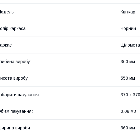
Мoдель
Квіткар
олір каркаса
Чорний
аркас
Ціломет
либина виробу:
360 мм
исота виробу
550 мм
абарити пакування:
370 x 370
б'єм пакування:
0,08 м3
ирина вироби
360 мм