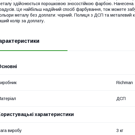
еталу здійснюється порошковою зносостійкою фарбою. Нанесена фа
радусів. Це найбільш надійний спосіб фарбування, тож можете заб
ольори металу без доплати: чорний. Полиця з ДСП та металевий к
нший колір за доплату.
арактеристики
Основні
иробник
Richman
атеріал
ДСП
Користувацькі характеристики
ага виробу
3 кг