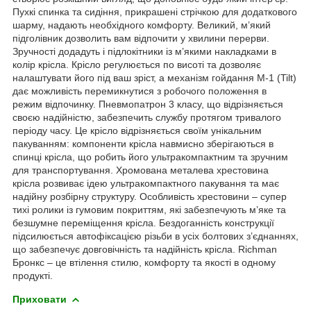
Пухкі спинка та сидіння, прикрашені стрічкою для додаткового
шарму, надають необхідного комфорту. Великий, м’який
підголівник дозволить вам відпочити у хвилини перерви.
Зручності додадуть і підлокітники із м’якими накладками в
колір крісла. Крісло регулюється по висоті та дозволяє
налаштувати його під ваш зріст, а механізм гойдання M-1 (Tilt)
дає можливість перемикнутися з робочого положення в
режим відпочинку. Пневмопатрон 3 класу, що відрізняється
своєю надійністю, забезпечить службу протягом тривалого
періоду часу. Це крісло відрізняється своїм унікальним
пакуванням: компоненти крісла навмисно зберігаються в
спинці крісла, що робить його ультракомпактним та зручним
для транспортування. Хромована металева хрестовина
крісла розвиває ідею ультракомпактного пакування та має
надійну розбірну структуру. Особливість хрестовини – супер
тихі ролики із гумовим покриттям, які забезпечують м’яке та
безшумне переміщення крісла. Бездоганність конструкції
підсилюється автофіксацією різьби в усіх болтових з’єднаннях,
що забезпечує довговічність та надійність крісла. Richman
Бронкс – це втілення стилю, комфорту та якості в одному
продукті.
Приховати