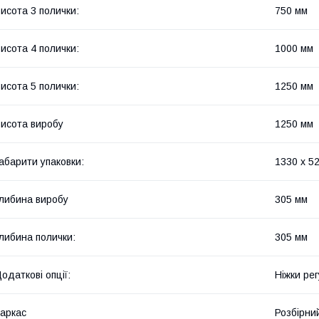
исота 3 полички:
750 мм
исота 4 полички:
1000 мм
исота 5 полички:
1250 мм
исота виробу
1250 мм
абарити упаковки:
1330 x 5
либина виробу
305 мм
либина полички:
305 мм
одаткові опції:
Ніжки рег
аркас
Розбірни