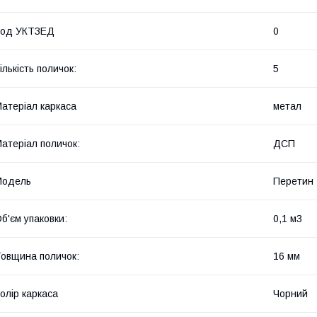
Код УКТЗЕД
0
ількість поличок:
5
атеріал каркаса
метал
атеріал поличок:
ДСП
Мoдель
Перетин
б'єм упаковки:
0,1 м3
овщина поличок:
16 мм
олір каркаса
Чорний