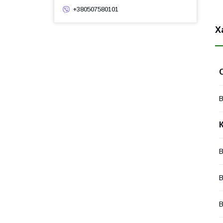
+380507580101
Х
В
В
В
В