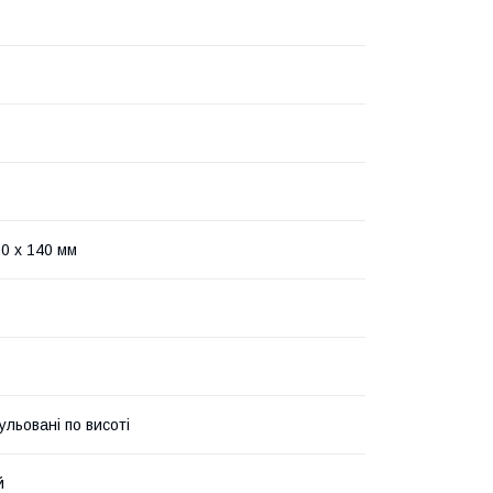
20 x 140 мм
ульовані по висоті
й