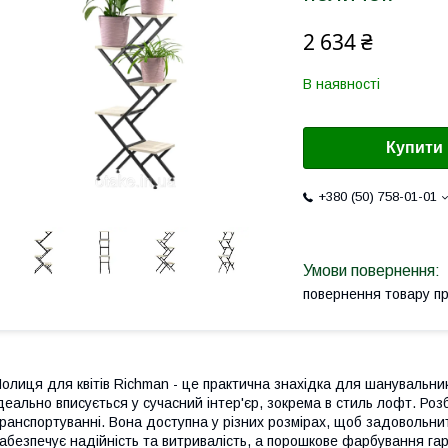
2 634 ₴
В наявності
Купити
+380 (50) 758-01-01
повернення товару п
олиця для квітів Richman - це практична знахідка для шанувальникі
деально вписується у сучасний інтер'єр, зокрема в стиль лофт. Розб
ранспортуванні. Вона доступна у різних розмірах, щоб задовольни
абезпечує надійність та витривалість, а порошкове фарбування гар