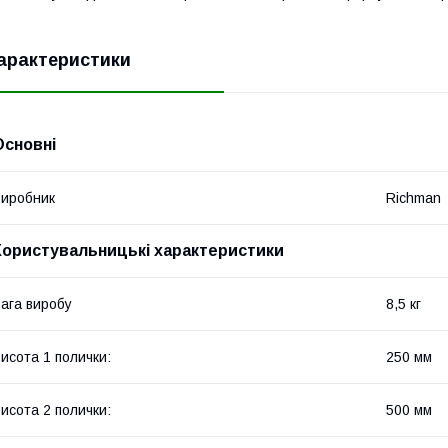
арактеристики
Основні
иробник
Richman
Користувальницькі характеристики
ага виробу
8,5 кг
исота 1 полички:
250 мм
исота 2 полички:
500 мм