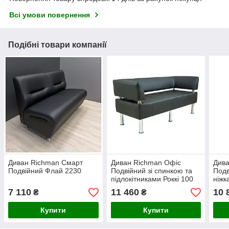
Всі умови повернення
Подібні товари компанії
Диван Richman Смарт
Диван Richman Офіс
Дива
Подвійний Флай 2230
Подвійний зі спинкою та
Подв
підлокітниками Роккі 100
ніжк
7 110
11 460
10 
₴
₴
Купити
Купити