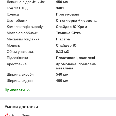
Довжина підлокітників:
450 мм
Код УКТЗЕД
9401
Колеса
Прогумовані
Цвет обивки
Сітка чорна + червона
Комплектація виробу:
Спайдер Ю Хром
Матеріал оббивки:
Тканина Сітка
Механізм гойдання
Піастра
Мoдель
Спайдер Ю
Об'єм упаковки:
0,13 м3
Підлокітники
Пластикові, посилені
Хрестовина
Хромована, посилена
металева
Ширина вироби
540 мм
Ширина сидіння
460 мм
Приховати
Умови доставки
Нова Пошта