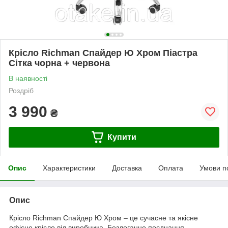
Крісло Richman Спайдер Ю Хром Піастра
Сітка чорна + червона
В наявності
Роздріб
3 990
₴
Купити
Опис
Характеристики
Доставка
Оплата
Умови п
Опис
Крісло Richman Спайдер Ю Хром – це сучасне та якісне
офісне крісло від виробника. Бездоганне поєднання