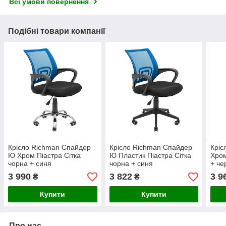
Всі умови повернення
Подібні товари компанії
Крісло Richman Спайдер
Крісло Richman Спайдер
Кріс
Ю Хром Піастра Сітка
Ю Пластик Піастра Сітка
Хром
чорна + синя
чорна + синя
+ че
3 990
3 822
3 9
₴
₴
Купити
Купити
Про нас