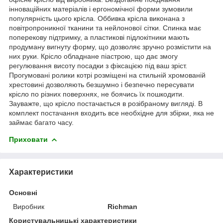
інноваційних матеріалів і ергономічної форми зумовили
популярність цього крісла. Оббивка крісла виконана з
повітропроникної тканини та нейлонової сітки. Спинка має
поперекову підтримку, а пластикові підлокітники мають
продуману вигнуту форму, що дозволяє зручно розмістити на
них руки. Крісло обладнане піастрою, що дає змогу
регулювання висоту посадки з фіксацією під ваш зріст.
Прогумовані ролики котрі розміщені на стильній хромованій
хрестовині дозволяють безшумно і безпечно пересувати
крісло по різних поверхнях, не боячись їх пошкодити.
Зауважте, що крісло постачається в розібраному вигляді. В
комплект постачання входить все необхідне для збірки, яка не
займає багато часу.
Приховати
Характеристики
Основні
Виробник
Richman
Користувальницькі характеристики