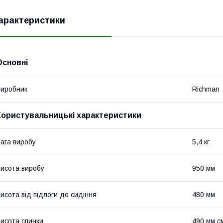
арактеристики
Основні
иробник
Richman
Користувальницькі характеристики
ага виробу
5,4 кг
исота виробу
950 мм
исота від підлоги до сидіння
480 мм
исота спинки
490 мм с