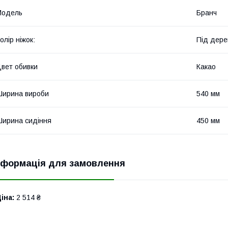
Мoдель
Бранч
олір ніжок:
Під дере
вет обивки
Какао
ирина вироби
540 мм
ирина сидіння
450 мм
нформація для замовлення
іна:
2 514 ₴