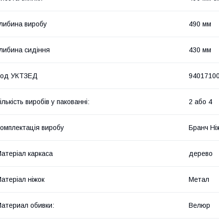
либина виробу
490 мм
либина сидіння
430 мм
Код УКТЗЕД
9401710
ількість виробів у пакованні:
2 або 4
омплектація виробу
Бранч Ні
атеріал каркаса
дерево
атеріал ніжок
Метал
атериал обивки:
Велюр