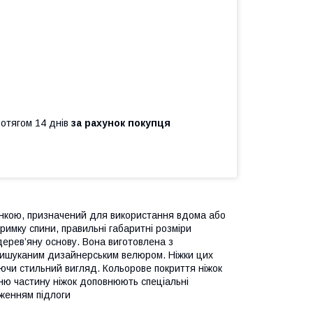
ротягом 14 днів
за рахунок покупця
пинкою, призначений для використання вдома або
римку спини, правильні габаритні розміри
 дерев’яну основу. Вона виготовлена з
вишуканим дизайнерським велюром. Ніжки цих
юючи стильний вигляд. Кольорове покриття ніжок
ню частину ніжок доповнюють спеціальні
женням підлоги