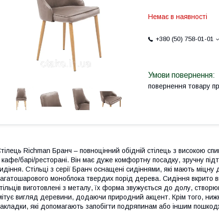
Немає в наявності
+380 (50) 758-01-01
повернення товару п
тілець Richman Бранч – повноцінний обідній стілець з високою с
 кафе/барі/ресторані. Він має дуже комфортну посадку, зручну підт
идіння. Стільці з серії Бранч оснащені сидіннями, які мають міцну
агатошарового моноблока твердих порід дерева. Сидіння вкрито 
тільців виготовлені з металу, їх форма звужується до долу, створ
мітує вигляд деревини, додаючи природний акцент. Крім того, ниж
акладки, які допомагають запобігти подряпинам або іншим пошкод