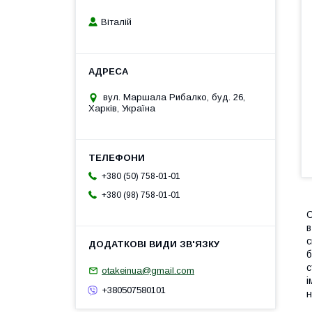
Віталій
вул. Маршала Рибалко, буд. 26,
Харків, Україна
+380 (50) 758-01-01
+380 (98) 758-01-01
С
в
с
б
с
otakeinua@gmail.com
і
+380507580101
н