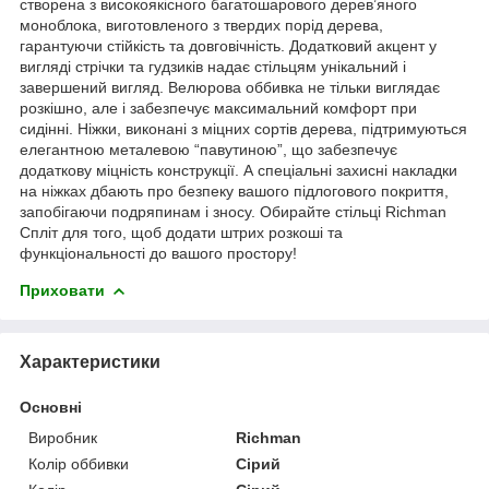
створена з високоякісного багатошарового дерев’яного
моноблока, виготовленого з твердих порід дерева,
гарантуючи стійкість та довговічність. Додатковий акцент у
вигляді стрічки та гудзиків надає стільцям унікальний і
завершений вигляд. Велюрова оббивка не тільки виглядає
розкішно, але і забезпечує максимальний комфорт при
сидінні. Ніжки, виконані з міцних сортів дерева, підтримуються
елегантною металевою “павутиною”, що забезпечує
додаткову міцність конструкції. А спеціальні захисні накладки
на ніжках дбають про безпеку вашого підлогового покриття,
запобігаючи подряпинам і зносу. Обирайте стільці Richman
Спліт для того, щоб додати штрих розкоші та
функціональності до вашого простору!
Приховати
Характеристики
Основні
Виробник
Richman
Колір оббивки
Сірий