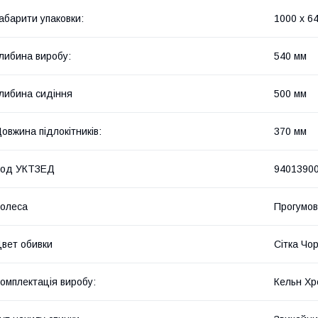
абарити упаковки:
1000 x 6
либина виробу:
540 мм
либина сидіння
500 мм
овжина підлокітників:
370 мм
Код УКТЗЕД
9401390
олеса
Прогумов
вет обивки
Сітка Чо
омплектація виробу:
Кельн Хр