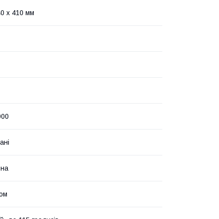
40 x 410 мм
000
ані
рна
ом