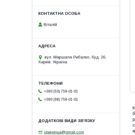
Віталій
вул. Маршала Рибалко, буд. 26,
Харків, Україна
+380 (50) 758-01-01
+380 (98) 758-01-01
К
б
р
с
к
otakeinua@gmail.com