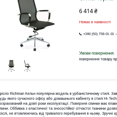
6 414 ₴
Немає в наявності
+380 (50) 758-01-01
повернення товару п
рісло Richman Кельн популярна модель в урбаністичному стилі. За
удь якого сучасного офісу або домашнього кабінету в стилі Hi-Tech
озрахований на довгі роки експлуатації. Поверхня спинки має пла
пини. Оббивка з еластичної та зносостійкої сітчастої тканини до
ріслі, не втомлюючись від тривалого перебування в ньому. Зручні 