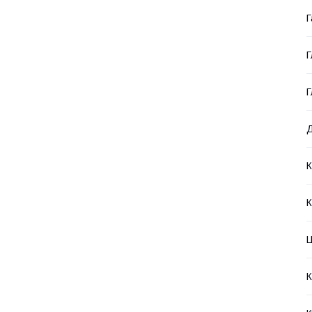
Г
Г
Г
Д
К
Ц
К