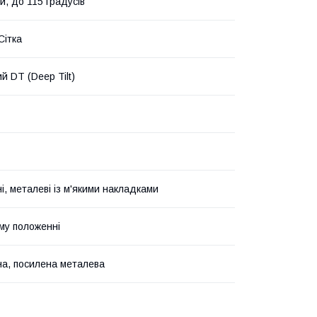
й, до 115 градусів
Сітка
й DT (Deep Tilt)
і, металеві із м'якими накладками
му положенні
а, посилена металева