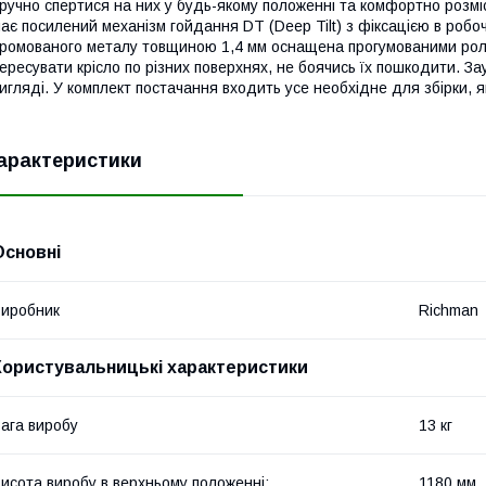
ручно спертися на них у будь-якому положенні та комфортно розміс
ає посилений механізм гойдання DT (Deep Tilt) з фіксацією в робо
ромованого металу товщиною 1,4 мм оснащена прогумованими рол
ересувати крісло по різних поверхнях, не боячись їх пошкодити. За
игляді. У комплект постачання входить усе необхідне для збірки, я
арактеристики
Основні
иробник
Richman
Користувальницькі характеристики
ага виробу
13 кг
исота виробу в верхньому положенні:
1180 мм