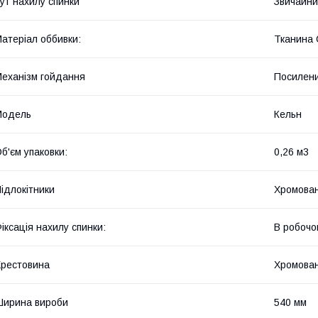
ут нахилу спинки
Звичайни
атеріал оббивки:
Тканина 
еханізм гойдання
Посилени
Мoдель
Кельн
б'єм упаковки:
0,26 м3
ідлокітники
Хромован
іксація нахилу спинки:
В робочо
рестовина
Хромован
ирина вироби
540 мм