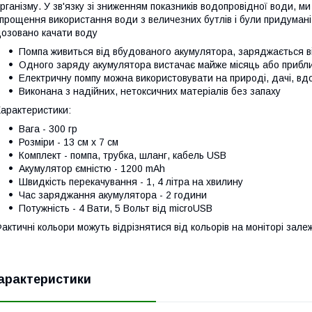
рганізму. У зв'язку зі зниженням показників водопровідної води, м
прощення використання води з величезних бутлів і були придумані 
озовано качати воду
Помпа живиться від вбудованого акумулятора, заряджається в
Одного заряду акумулятора вистачає майже місяць або прибли
Електричну помпу можна використовувати на природі, дачі, вдо
Виконана з надійних, нетоксичних матеріалів без запаху
арактеристики:
Вага - 300 гр
Розміри - 13 см х 7 см
Комплект - помпа, трубка, шланг, кабель USB
Акумулятор ємністю - 1200 mAh
Швидкість перекачування - 1, 4 літра на хвилину
Час заряджання акумулятора - 2 години
Потужність - 4 Вати, 5 Вольт від microUSB
актичні кольори можуть відрізнятися від кольорів на моніторі зал
арактеристики