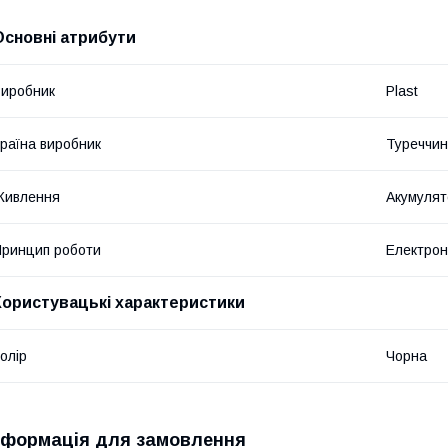
Основні атрибути
иробник
Plast
раїна виробник
Туреччи
Живлення
Акумулят
ринцип роботи
Електро
Користувацькі характеристики
олір
Чорна
нформація для замовлення