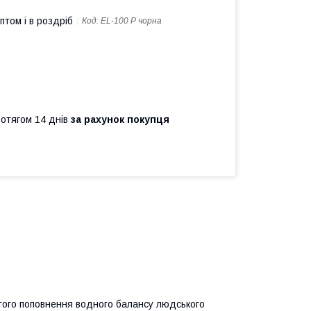
птом і в роздріб
Код:
EL-100 Р чорна
ротягом 14 днів
за рахунок покупця
стого поповнення водного балансу людського