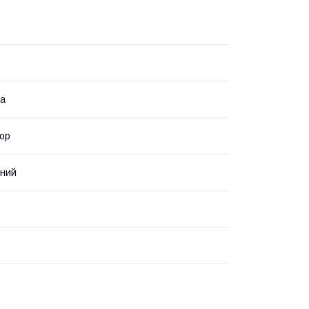
на
ор
нний