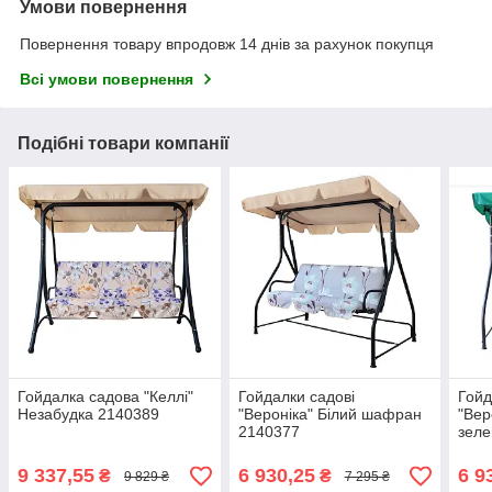
Умови повернення
Повернення товару впродовж 14 днів за рахунок покупця
Всі умови повернення
Подібні товари компанії
Гойдалка садова "Келлі"
Гойдалки садові
Гойд
Незабудка 2140389
"Вероніка" Білий шафран
"Вер
2140377
зеле
9 337,55
6 930,25
6 9
₴
₴
9 829 ₴
7 295 ₴