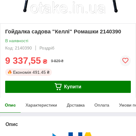
Гойдалка садова "Келлі" Ромашки 2140390
В наявності
Код: 2140390
Роздріб
9 337,55
₴
9 829 ₴
Економія
491.45 ₴
Купити
Опис
Характеристики
Доставка
Оплата
Умови п
Опис