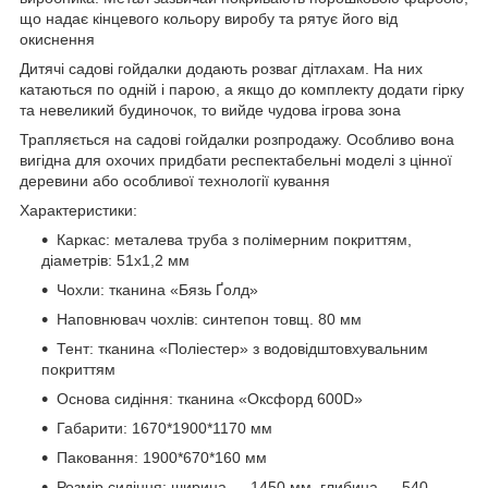
що надає кінцевого кольору виробу та рятує його від
окиснення
Дитячі садові гойдалки додають розваг дітлахам. На них
катаються по одній і парою, а якщо до комплекту додати гірку
та невеликий будиночок, то вийде чудова ігрова зона
Трапляється на садові гойдалки розпродажу. Особливо вона
вигідна для охочих придбати респектабельні моделі з цінної
деревини або особливої технології кування
Характеристики:
Каркас: металева труба з полімерним покриттям,
діаметрів: 51х1,2 мм
Чохли: тканина «Бязь Ґолд»
Наповнювач чохлів: синтепон товщ. 80 мм
Тент: тканина «Поліестер» з водовідштовхувальним
покриттям
Основа сидіння: тканина «Оксфорд 600D»
Габарити: 1670*1900*1170 мм
Паковання: 1900*670*160 мм
Розмір сидіння: ширина — 1450 мм, глибина — 540