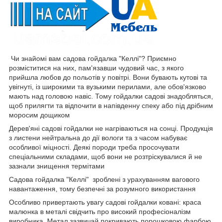
Чи знайомі вам садова гойдалка "Келлі"? Приємно
розміститися на них, пам'язавши чудовий час, з якого
прийшла любов до польотів у повітрі. Вони бувають кутові та
увігнуті, із широкими та вузькими перилами, але обов'язково
мають над головою навіс. Тому гойдалки садові знадобляться,
щоб прилягти та відпочити в напівденну спеку або під дрібним
моросим дощиком
Дерев'яні садові гойдалки не нагріваються на сонці. Продукція
з листени нейтральна до дії вологи та з часом набуває
особливої міцності. Деякі породи треба просочувати
спеціальними складами, щоб вони не розтріскувалися й не
зазнали знищення термітами
Садова гойдалка "Келлі" зроблені з урахуванням вагового
навантаження, тому безпечні за розумного використання
Особливо привертають увагу садові гойдалки ковані: краса
малюнка в металі свідчить про високий професіоналізм
виробника. Метал зазвичай покривають порошковою фарбою,