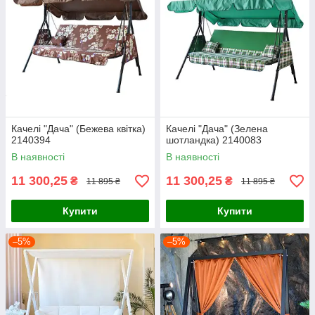
Качелі "Дача" (Бежева квітка)
Качелі "Дача" (Зелена
2140394
шотландка) 2140083
В наявності
В наявності
11 300,25
11 300,25
₴
₴
11 895 ₴
11 895 ₴
Купити
Купити
–5%
–5%