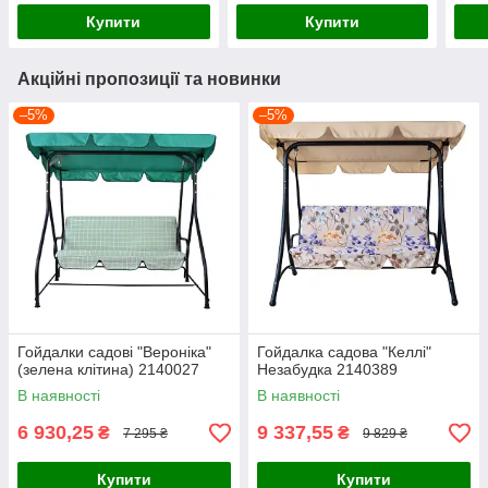
Купити
Купити
Акційні пропозиції та новинки
–5%
–5%
Гойдалки садові "Вероніка"
Гойдалка садова "Келлі"
(зелена клітина) 2140027
Незабудка 2140389
В наявності
В наявності
6 930,25
9 337,55
₴
₴
7 295 ₴
9 829 ₴
Купити
Купити