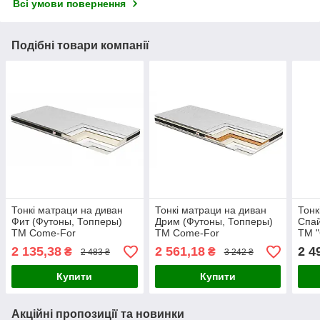
Всі умови повернення
Подібні товари компанії
Тонкі матраци на диван
Тонкі матраци на диван
Тонк
Фит (Футоны, Топперы)
Дрим (Футоны, Топперы)
Спай
ТМ Come-For
ТМ Come-For
ТМ 
2 135,38
2 561,18
2 4
₴
₴
2 483 ₴
3 242 ₴
Купити
Купити
Акційні пропозиції та новинки