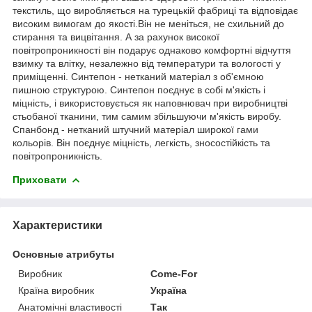
текстиль, що виробляється на турецькій фабриці та відповідає
високим вимогам до якості.Він не меніться, не схильний до
стирання та вицвітання. А за рахунок високої
повітропроникності він подарує однаково комфортні відчуття
взимку та влітку, незалежно від температури та вологості у
приміщенні. Синтепон - нетканий матеріал з об'ємною
пишною структурою. Синтепон поєднує в собі м'якість і
міцність, і використовується як наповнювач при виробництві
стьобаної тканини, тим самим збільшуючи м'якість виробу.
Спанбонд - нетканий штучний матеріал широкої гами
кольорів. Він поєднує міцність, легкість, зносостійкість та
повітропроникність.
Приховати
Характеристики
Основные атрибуты
Виробник
Come-For
Країна виробник
Україна
Анатомічні властивості
Так