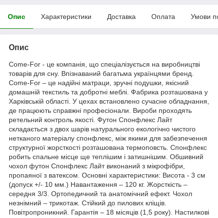
Опис
Характеристики
Доставка
Оплата
Умови п
Опис
Come-For - це компанія, що спеціалізується на виробництві
товарів для сну. Впізнаваний багатьма українцями бренд.
Come-For – це надійні матраци, зручні подушки, якісний
домашній текстиль та добротні меблі. Фабрика розташована у
Харківській області. У цехах встановлено сучасне обладнання,
де працюють справжні професіонали. Вироби проходять
ретельний контроль якості. Футон Спонфлекс Лайт
складається з двох шарів натурального екологічно чистого
нетканого матеріалу спонфлекс, між якими для забезпечення
структурної жорсткості розташована термоповсть. Спонфлекс
робить спальне місце ще теплішим і затишнішим. Обшивний
чохол футон Спонфлекс Лайт виконаний з мікрофібри,
пропаяної з ватексом. Основні характеристики: Висота - 3 см
(допуск +/- 10 мм.) Навантаження – 120 кг. Жорсткість –
середня 3/3. Ортопедичний та анатомічний ефект. Чохол
незнімний – трикотаж. Стійкий до пилових кліщів.
Повітропроникний. Гарантія – 18 місяців (1,5 року). Настилкові