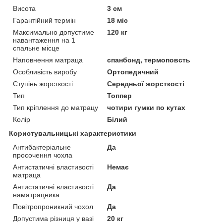
Висота
3 см
Гарантійний термін
18 міс
Максимально допустиме
120 кг
навантаження на 1
спальне місце
Наповнення матраца
спанбонд, термоповсть
Особливість виробу
Ортопедичний
Ступінь жорсткості
Середньої жорсткості
Тип
Топпер
Тип кріплення до матрацу
чотири гумки по кутах
Колір
Білий
Користувальницькі характеристики
Антибактеріальне
Да
просочення чохла
Антистатичні властивості
Немає
матраца
Антистатичні властивості
Да
наматрацника
Повітропроникний чохол
Да
Допустима різниця у вазі
20 кг