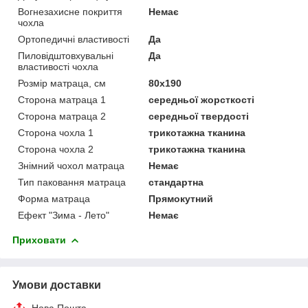
Вогнезахисне покриття
Немає
чохла
Ортопедичні властивості
Да
Пиловідштовхувальні
Да
властивості чохла
Розмір матраца, см
80х190
Сторона матраца 1
середньої жорсткості
Сторона матраца 2
середньої твердості
Сторона чохла 1
трикотажна тканина
Сторона чохла 2
трикотажна тканина
Знімний чохол матраца
Немає
Тип паковання матраца
стандартна
Форма матраца
Прямокутний
Ефект "Зима - Лето"
Немає
Приховати
Умови доставки
Нова Пошта