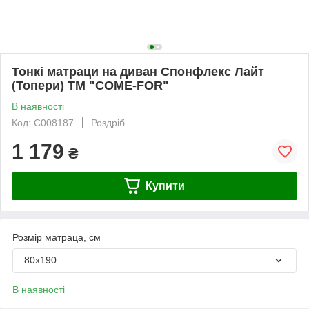
Тонкі матраци на диван Спонфлекс Лайт
(Топери) ТМ "COME-FOR"
В наявності
Код: С008187
Роздріб
1 179
₴
Купити
Розмір матраца, см
80х190
В наявності