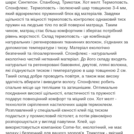
шари: Синтепон. Спанбонд. Трикотаж. Хот мелт. Термоповсть.
Спонфлекс. Термоповсть - ізолюючий шар товщиною 3-4 мм,
який відокремлює пружинний блок від матеріалів. Завдяки
щільності та міцності термоповсть контролює однаковий тиск
пружин на людське тіло по всій поверхні матраца. Таким
чином, матрац стає більш комфортним і зберігає потрібний
рівень жорсткості. Склад термоповсть - це комбінація
натуральних і регенерованих тканинних волокон, з'єднаних за
допомогою температури і тиску. Матеріал екологічно
безпечний та гіпоалергенний. Спонфлекс - натуральний
екологічно чистий нетканий матеріал. До його складу входять
натуральні та регенеровані бавовняні, джутові, лляні волокна,
які з'єднуються тиском і температурою в шар товщиною 2 см.
Такий склад добре проводить повітря, а також має високу
здатність вбирати і виводити вологу. Спонфлекс робить
спальне місце ще теплішим та затишнішим. Оптимальне
поєднання високої щільності, еластичності та пружності
подарує повноцінний комфорт та міцний сон. Хот мелт -
технологія скріплення настилочних шарів термоклеєм.
Розплавлений у спеціальній ємності клей під тиском
подається у промисловий пістолет, а потім рівномірно
розпорошується у вигляді павутини. Клей, що
використовується компанією Come-for, екологічний, не має
запаху і безпечний для вашого здоров'я. Трикотаж - якісний