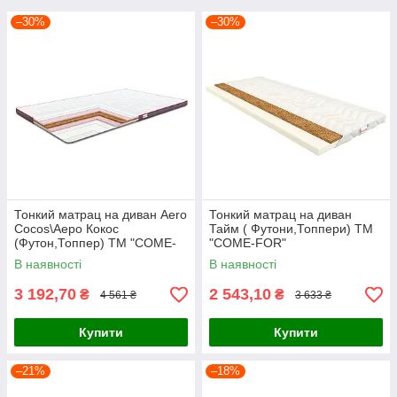
–30%
–30%
Тонкий матрац на диван Aero
Тонкий матрац на диван
Cocos\Аеро Кокос
Тайм ( Футони,Топпери) ТМ
(Футон,Топпер) ТМ "COME-
"COME-FOR"
FOR"
В наявності
В наявності
3 192,70
2 543,10
₴
₴
4 561 ₴
3 633 ₴
Купити
Купити
–21%
–18%