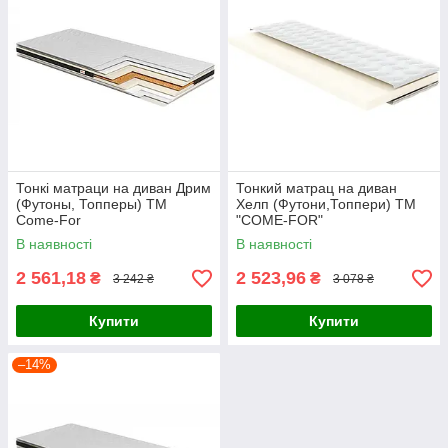
Тонкі матраци на диван Дрим
Тонкий матрац на диван
(Футоны, Топперы) ТМ
Хелп (Футони,Топпери) ТМ
Come-For
"COME-FOR"
В наявності
В наявності
2 561,18
2 523,96
₴
₴
3 242 ₴
3 078 ₴
Купити
Купити
–14%