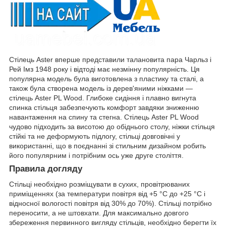
Стілець Aster вперше представили талановита пара Чарльз і
Рей Імз 1948 року і відтоді має незмінну популярність. Ця
популярна модель була виготовлена з пластику та сталі, а
також була створена модель із дерев'яними ніжками —
стілець Aster PL Wood. Глибоке сидіння і плавно вигнута
спинка стільця забезпечують комфорт завдяки зниженню
навантаження на спину та стегна. Стілець Aster PL Wood
чудово підходить за висотою до обіднього столу, ніжки стільця
стійкі та не деформують підлогу, стільці довговічні у
використанні, що в поєднанні зі стильним дизайном робить
його популярним і потрібним ось уже друге століття.
Правила догляду
Стільці необхідно розміщувати в сухих, провітрюваних
приміщеннях (за температури повітря від +5 °C до +25 °C і
відносної вологості повітря від 30% до 70%). Стільці потрібно
переносити, а не штовхати. Для максимально довгого
збереження первинного вигляду стільців, необхідно берегти їх