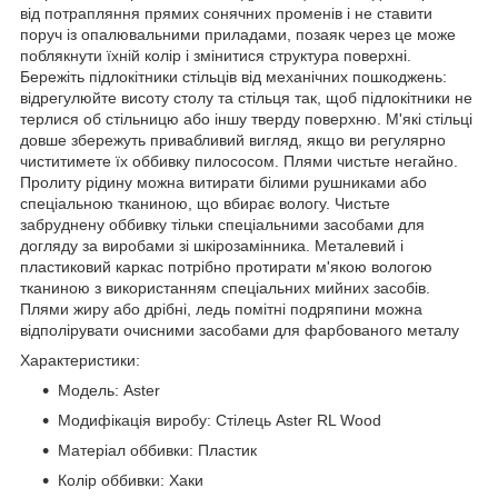
від потрапляння прямих сонячних променів і не ставити
поруч із опалювальними приладами, позаяк через це може
поблякнути їхній колір і змінитися структура поверхні.
Бережіть підлокітники стільців від механічних пошкоджень:
відрегулюйте висоту столу та стільця так, щоб підлокітники не
терлися об стільницю або іншу тверду поверхню. М'які стільці
довше збережуть привабливий вигляд, якщо ви регулярно
чиститимете їх оббивку пилососом. Плями чистьте негайно.
Пролиту рідину можна витирати білими рушниками або
спеціальною тканиною, що вбирає вологу. Чистьте
забруднену оббивку тільки спеціальними засобами для
догляду за виробами зі шкірозамінника. Металевий і
пластиковий каркас потрібно протирати м'якою вологою
тканиною з використанням спеціальних мийних засобів.
Плями жиру або дрібні, ледь помітні подряпини можна
відполірувати очисними засобами для фарбованого металу
Характеристики:
Модель: Aster
Модифікація виробу: Стілець Aster RL Wood
Матеріал оббивки: Пластик
Колір оббивки: Хаки