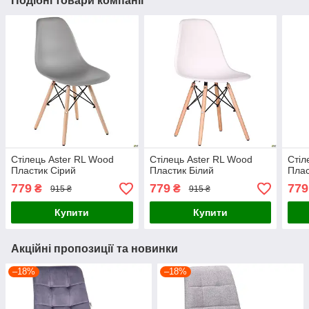
Подібні товари компанії
Стілець Aster RL Wood
Стілець Aster RL Wood
Стіл
Пластик Сірий
Пластик Білий
Пла
779
779
779
₴
₴
915 ₴
915 ₴
Купити
Купити
Акційні пропозиції та новинки
–18%
–18%