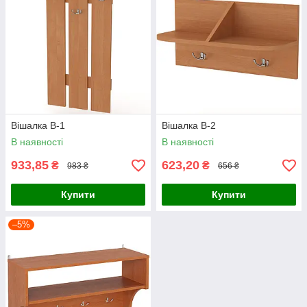
Вішалка В-1
Вішалка В-2
В наявності
В наявності
933,85
623,20
₴
₴
983 ₴
656 ₴
Купити
Купити
–5%