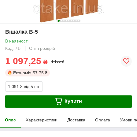
Вішалка В-5
В наявності
Код: 71-
Опт і роздріб
1 097,25
₴
1 155 ₴
Економія
57.75 ₴
1 091 ₴
від 5 шт.
Купити
Опис
Характеристики
Доставка
Оплата
Умови п