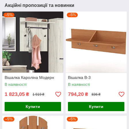
Акційні пропозиції та новинки
–5%
–5%
Вішалка Кароліна Модерн
Вішалка В-3
В наявності
В наявності
1 823,05
794,20
₴
₴
1 919 ₴
836 ₴
Купити
Купити
–5%
–5%