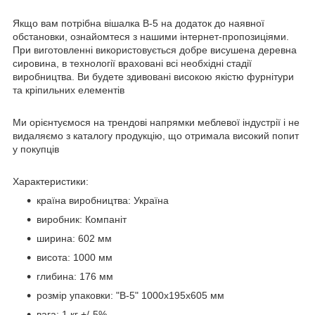
Якщо вам потрібна вішалка В-5 на додаток до наявної
обстановки, ознайомтеся з нашими інтернет-пропозиціями.
При виготовленні використовується добре висушена деревна
сировина, в технології враховані всі необхідні стадії
виробництва. Ви будете здивовані високою якістю фурнітури
та кріпильних елементів
Ми орієнтуємося на трендові напрямки меблевої індустрії і не
видаляємо з каталогу продукцію, що отримала високий попит
у покупців
Характеристики:
країна виробництва: Україна
виробник: Компаніт
ширина: 602 мм
висота: 1000 мм
глибина: 176 мм
розмір упаковки: "В-5" 1000х195х605 мм
вага: 1 кг +/-5%