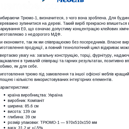
ибираючи Трюмо-1, визначитеся, з чого вона зроблена. Для будинку
ереважно зупинитися на дереві. Такий виріб прекрасно впишеться 
аркування Е0, що означає допустиму концентрацію клейових хімічн
иготовляємо з недорогого МДФ.
и економите, так як ми співпрацюємо без посередників. Власне ви
иготовлення продукції, а повний технологічний цикл відкриває мож
вертаємо увагу на: загальну конструкцію, торці, фурнітуру, надаюч
ацікавлені в тривалій співпраці та гарних результатах, позитивно 
обимо, як для себе.
иготовлення трюмо під замовлення та іншої офісної меблів кращи
лощею і кількістю використовуваних інтер'єрних елементів.
арактеристики:
країна виробництва: Україна
виробник: Компаніт
ширина: 85.6 см
висота: 139 см
глибина: 39 см
розмір упаковки: ТРЮМО-1 — 970х510х150 мм
вага: 31,2 кг +/-5%