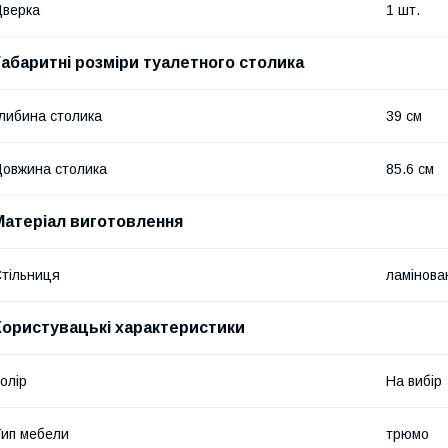
верка
1 шт.
Габаритні розміри туалетного столика
либина столика
39 см
овжина столика
85.6 см
Матеріал виготовлення
тільниця
ламінов
Користувацькі характеристики
олір
На вибір
ип мебели
трюмо