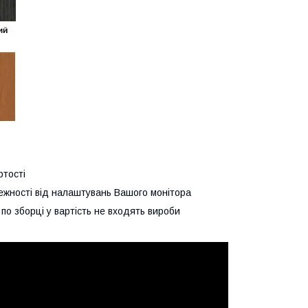
ртості
алежності від налаштувань Вашого монітора
по зборці у вартість не входять вироби