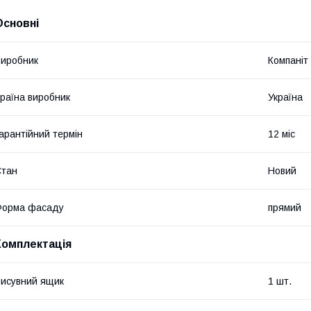
Основні
иробник
Компаніт
раїна виробник
Україна
арантійний термін
12 міс
Стан
Новий
Форма фасаду
прямий
Комплектація
исувний ящик
1 шт.