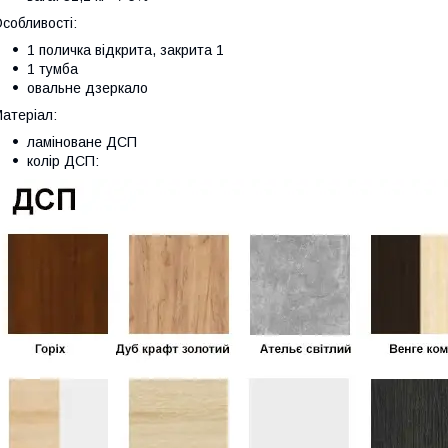
собливості:
1 поличка відкрита, закрита 1
1 тумба
овальне дзеркало
атеріал:
ламіноване ДСП
колір ДСП: