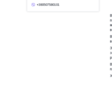
+380507580101
В
п
м
в
В
в
З
з
р
В
п
Х