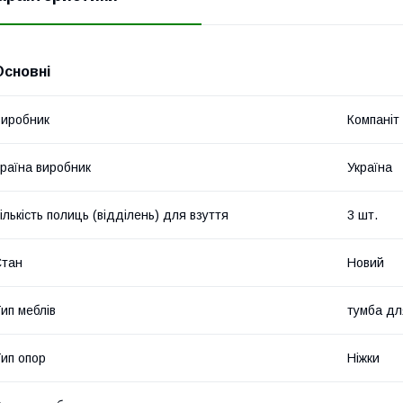
Основні
иробник
Компаніт
раїна виробник
Україна
ількість полиць (відділень) для взуття
3 шт.
Стан
Новий
ип меблів
тумба дл
ип опор
Ніжки