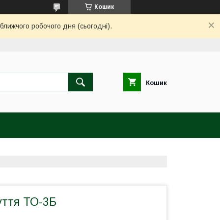
Кошик
ближчого робочого дня (сьогодні).
Кошик
уття ТО-3Б