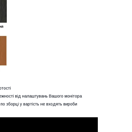
ртості
алежності від налаштувань Вашого монітора
по зборці у вартість не входять вироби