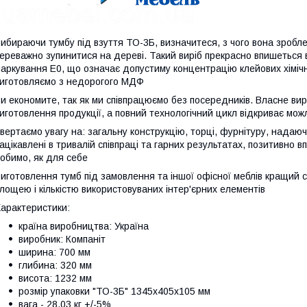
ибираючи тумбу під взуття ТО-3Б, визначитеся, з чого вона зроблен
ереважно зупинитися на дереві. Такий виріб прекрасно впишеться 
аркування Е0, що означає допустиму концентрацію клейових хімічн
иготовляємо з недорогого МДФ
и економите, так як ми співпрацюємо без посередників. Власне ви
иготовлення продукції, а повний технологічний цикл відкриває мож
вертаємо увагу на: загальну конструкцію, торці, фурнітуру, надаюч
ацікавлені в тривалій співпраці та гарних результатах, позитивно 
обимо, як для себе
иготовлення тумб під замовлення та іншої офісної меблів кращий 
лощею і кількістю використовуваних інтер'єрних елементів
арактеристики:
країна виробництва: Україна
виробник: Компаніт
ширина: 700 мм
глибина: 320 мм
висота: 1232 мм
розмір упаковки "ТО-3Б" 1345х405х105 мм
вага - 28,03 кг +/-5%