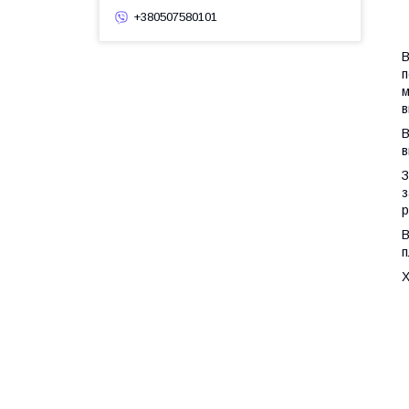
+380507580101
В
п
м
в
В
в
З
з
р
В
п
Х