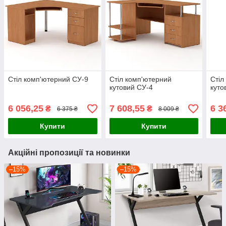
Стіл комп'ютерний СУ-9
Стіл комп'ютерний
Стіл
кутовий СУ-4
куто
6 056,25
7 608,55
6 3
₴
₴
6 375 ₴
8 009 ₴
Купити
Купити
Акційні пропозиції та новинки
–15%
–15%