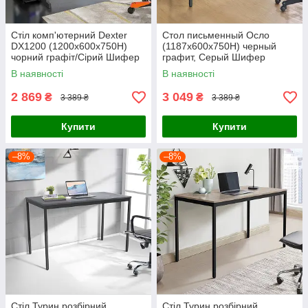
Стіл комп'ютерний Dexter
Стол письменный Осло
DX1200 (1200х600х750Н)
(1187х600х750Н) черный
чорний графіт/Сірий Шифер
графит, Серый Шифер
В наявності
В наявності
2 869
3 049
₴
₴
3 389 ₴
3 389 ₴
Купити
Купити
–8%
–8%
Стіл Турин розбірний
Стіл Турин розбірний