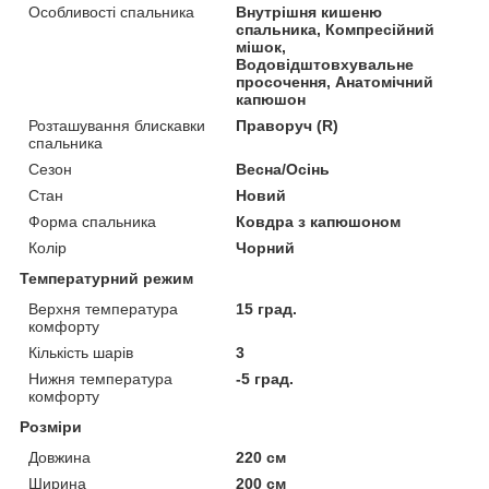
Особливості спальника
Внутрішня кишеню
спальника, Компресійний
мішок,
Водовідштовхувальне
просочення, Анатомічний
капюшон
Розташування блискавки
Праворуч (R)
спальника
Сезон
Весна/Осінь
Стан
Новий
Форма спальника
Ковдра з капюшоном
Колір
Чорний
Температурний режим
Верхня температура
15 град.
комфорту
Кількість шарів
3
Нижня температура
-5 град.
комфорту
Розміри
Довжина
220 см
Ширина
200 см