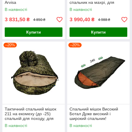
Arvisa
спальник на махрі, для
холодної погоди!
В наявності
В наявності
3 831,50
3 990,40
₴
₴
4 850 ₴
4 988 ₴
Купити
Купити
–20%
–20%
Тактичний спальний мішок
Спальний мішок Високий
211 на екомеху (до -25)
Ботал Дуже високий і
спальній для походу, для
широкий спальник!
холодної погоди!
В наявності
В наявності