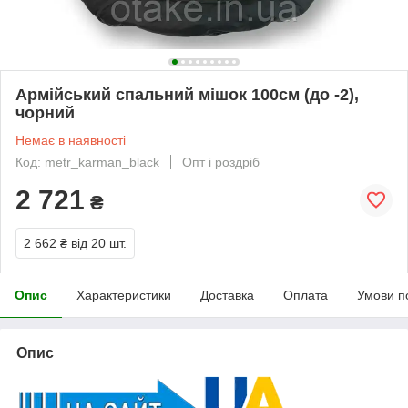
Армійський спальний мішок 100см (до -2),
чорний
Немає в наявності
Код: metr_karman_black
Опт і роздріб
2 721
₴
2 662 ₴
від 20 шт.
Опис
Характеристики
Доставка
Оплата
Умови п
Опис