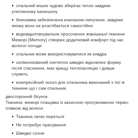
спальний мішок чудово зберігає тепло завдяки
утепленому капюшону
блискавка забезпечена клапаном-липучкою, завдяки
якому вона не розстібається самостійно
водовідштовхувальне просочення зовнішньої тканини
Меморі (Memory) створює додатковий комфорт під час
вологої погоди
спальник може використовуватися як ковдра
силіконізований синтепон швидко відновлює форму
після стиснення, має кращу теплоізоляцію і довше
служить
компресійний чохол для спальника виконаний з тієї ж
тканини що і сам спальник.
двосторонній бігунок
Тканина: меморі плащівка із захисною прогумованою термо-
плівкою від вологи.
Тканина легко переться
Не потребує прасування
Швидко сохне