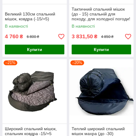
Тактичний спальний мішок
Великий 130см спальний
(до - 15) спальній для
мішок, ковдра (-15/+5)
походу, для холодної погоди!
В наявності
В наявності
4 760
3 831,50
₴
₴
6 800 ₴
4 850 ₴
Купити
Купити
–21%
–20%
Широкий спальний мішок,
Теплий широкий спальний
спальник ковдра -15/+5
мішок махра (до -30)