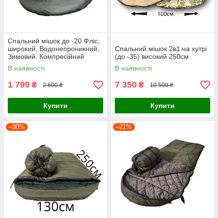
Спальний мішок до -20 Фліс,
широкий, Водонепроникний,
Спальний мішок 2в1 на хутрі
Зимовий. Компресійний
(до -35) високий 250см
чохол
В наявності
В наявності
1 799
7 350
₴
₴
2 600 ₴
10 500 ₴
Купити
Купити
–30%
–21%