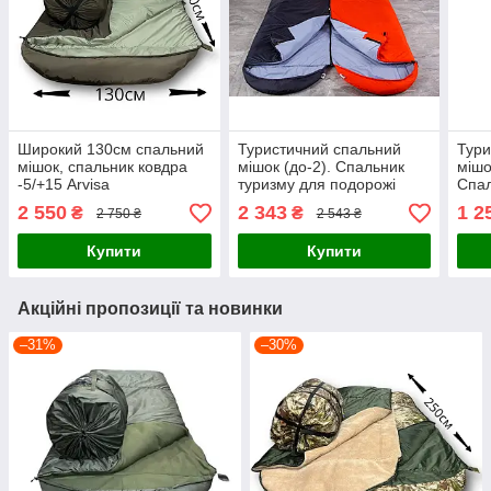
Широкий 130см спальний
Туристичний спальний
Тури
мішок, спальник ковдра
мішок (до-2). Спальник
мішо
-5/+15 Arvisa
туризму для подорожі
Спал
весна і осінь
подо
2 550
2 343
1 2
₴
₴
2 750 ₴
2 543 ₴
Купити
Купити
Акційні пропозиції та новинки
–31%
–30%