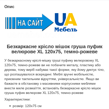
Опис
Безкаркасне крісло мішок груша пуфик
велюрове XL 120х75, темно-рожеве
У безкаркасному кріслі-мішку груші пуфику велюровому XL
120х75, темно-рожеве ви не побачите металу, пластику або
дерева, тому виріб набуває такої форми, яку йому диктує тіло,
що розташувалося всередині. Меблі зручні мобільністю,
приємним тактильним відчуттям, універсальністю. Якщо ви
бажаєте в обстановку з масивними корпусними меблями
внести миле розмаїття, встановіть безкаркасне крісло мішок
груша пуфик велюрове XL 120х75, темно-рожеве
Характеристики:
розмір: 120х75 см