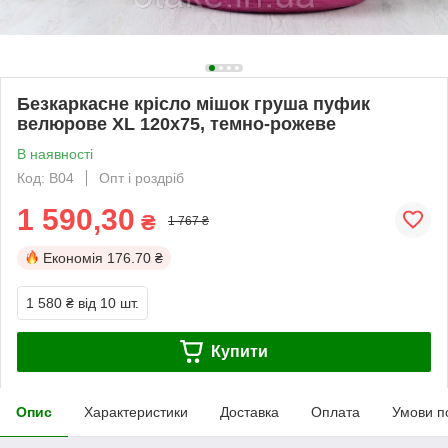
Безкаркасне крісло мішок груша пуфик
велюрове XL 120х75, темно-рожеве
В наявності
Код: В04
Опт і роздріб
1 590,30
₴
1 767 ₴
Економія
176.70 ₴
1 580 ₴
від 10 шт.
Купити
Опис
Характеристики
Доставка
Оплата
Умови п