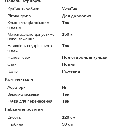
Основні атрибути
Країна виробник
Україна
Вікова група
Для дорослих
Комплектація знімним
Так
чохлом
Максимально допустиме
150 кг
навантаження
Наявність внутрішнього
Так
чохла
Наповнювач
Полістирольні кульки
Стан
Новий
Колір
Рожевий
Комплектація
Аератори
Ні
Замок-блискавка
Так
Ручка для перенесення
Так
Габаритні розміри
Висота
120 см
Глибина
50 см