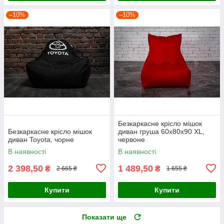
–10%
–10%
Безкаркасне крісло мішок
Безкаркасне крісло мішок
диван груша 60х80х90 XL,
диван Toyota, чорне
червоне
В наявності
В наявності
2 398,50
1 489,50
₴
₴
2 665 ₴
1 655 ₴
Купити
Купити
Показати ще