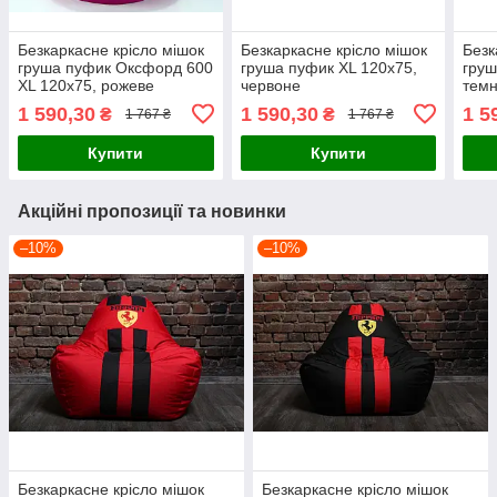
Безкаркасне крісло мішок
Безкаркасне крісло мішок
Безк
груша пуфик Оксфорд 600
груша пуфик XL 120х75,
груш
XL 120х75, рожеве
червоне
темн
1 590,30
1 590,30
1 5
₴
₴
1 767 ₴
1 767 ₴
Купити
Купити
Акційні пропозиції та новинки
–10%
–10%
Безкаркасне крісло мішок
Безкаркасне крісло мішок