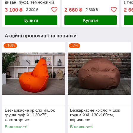
диван, пуф), темно-синій
з ти
3 100
2 660
2 6
₴
₴
3 300 ₴
2 860 ₴
Купити
Купити
Акційні пропозиції та новинки
–10%
–7%
Безкаркасне крісло мішок
Безкаркасне крісло мішок
груша пуф XL 120х75,
груша XXL 130х160см,
жовтогаряче
коричневе
В наявності
В наявності