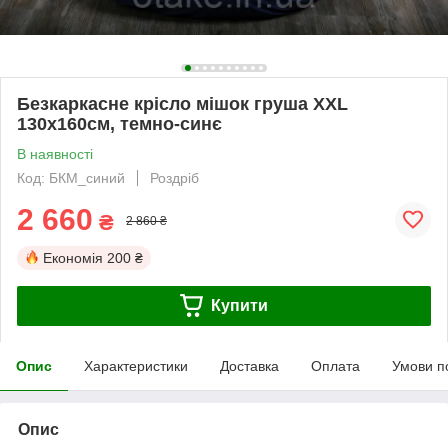
Безкаркасне крісло мішок груша XXL
130х160см, темно-синє
В наявності
Код: БКМ_синий
Роздріб
2 660
₴
2 860 ₴
Економія
200 ₴
Купити
Опис
Характеристики
Доставка
Оплата
Умови п
Опис