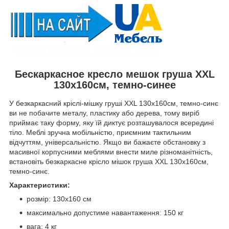
Бескаркасное кресло мешок груша XXL
130х160см, темно-синее
У безкаркасний кріслі-мішку груші XXL 130х160см, темно-синє
ви не побачите металу, пластику або дерева, тому виріб
приймає таку форму, яку їй диктує розташувалося всередині
тіло. Меблі зручна мобільністю, приємним тактильним
відчуттям, універсальністю. Якщо ви бажаєте обстановку з
масивної корпусними меблями внести миле різноманітність,
встановіть безкаркасне крісло мішок груша XXL 130х160см,
темно-синє.
Характеристики:
розмір: 130х160 см
максимально допустиме навантаження: 150 кг
вага: 4 кг