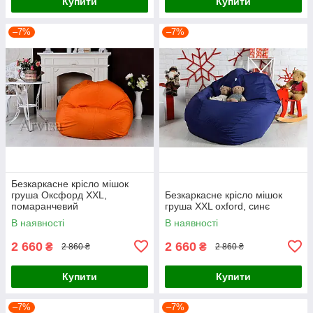
Купити
Купити
–7%
–7%
Безкаркасне крісло мішок
груша Оксфорд XXL,
Безкаркасне крісло мішок
помаранчевий
груша XXL oxford, синє
В наявності
В наявності
2 660
2 660
₴
₴
2 860 ₴
2 860 ₴
Купити
Купити
–7%
–7%