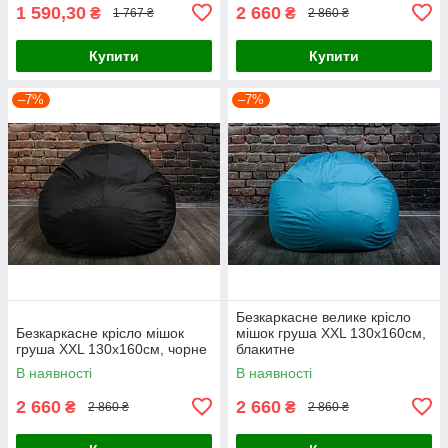
1 590,30
2 660
₴
₴
1 767 ₴
2 860 ₴
Купити
Купити
–7%
–7%
Безкаркасне велике крісло
Безкаркасне крісло мішок
мішок груша XXL 130х160см,
груша XXL 130х160см, чорне
блакитне
В наявності
В наявності
2 660
2 660
₴
₴
2 860 ₴
2 860 ₴