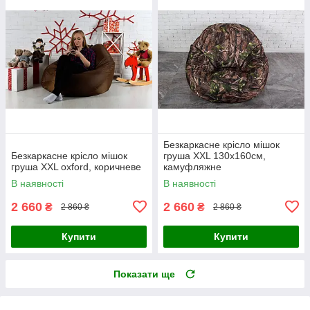
Безкаркасне крісло мішок
Безкаркасне крісло мішок
груша XXL 130х160см,
груша XXL oxford, коричневе
камуфляжне
В наявності
В наявності
2 660
2 660
₴
₴
2 860 ₴
2 860 ₴
Купити
Купити
Показати ще