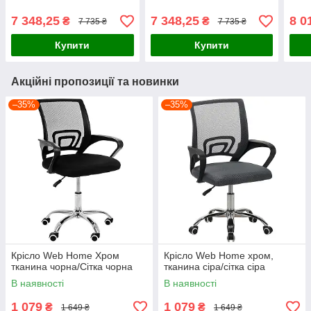
7 348,25
7 348,25
8 0
₴
₴
7 735 ₴
7 735 ₴
Купити
Купити
Акційні пропозиції та новинки
–35%
–35%
Крісло Web Home Хром
Крісло Web Home хром,
тканина чорна/Сітка чорна
тканина сіра/сітка сіра
В наявності
В наявності
1 079
1 079
₴
₴
1 649 ₴
1 649 ₴