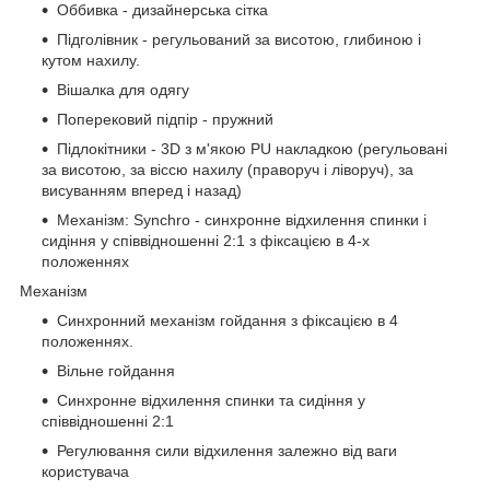
Оббивка - дизайнерська сітка
Підголівник - регульований за висотою, глибиною і
кутом нахилу.
Вішалка для одягу
Поперековий підпір - пружний
Підлокітники - 3D з м'якою PU накладкою (регульовані
за висотою, за віссю нахилу (праворуч і ліворуч), за
висуванням вперед і назад)
Механізм: Synchro - синхронне відхилення спинки і
сидіння у співвідношенні 2:1 з фіксацією в 4-х
положеннях
Механізм
Синхронний механізм гойдання з фіксацією в 4
положеннях.
Вільне гойдання
Синхронне відхилення спинки та сидіння у
співвідношенні 2:1
Регулювання сили відхилення залежно від ваги
користувача