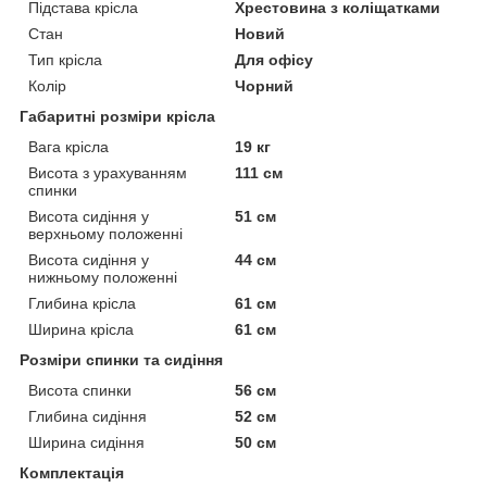
Підстава крісла
Хрестовина з коліщатками
Стан
Новий
Тип крісла
Для офісу
Колір
Чорний
Габаритні розміри крісла
Вага крісла
19 кг
Висота з урахуванням
111 см
спинки
Висота сидіння у
51 см
верхньому положенні
Висота сидіння у
44 см
нижньому положенні
Глибина крісла
61 см
Ширина крісла
61 см
Розміри спинки та сидіння
Висота спинки
56 см
Глибина сидіння
52 см
Ширина сидіння
50 см
Комплектація