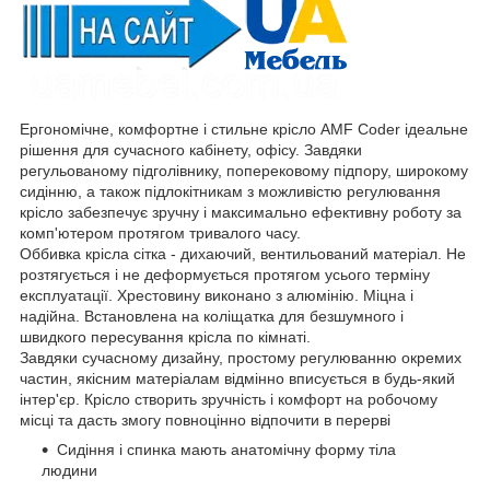
Ергономічне, комфортне і стильне крісло AMF Coder ідеальне
рішення для сучасного кабінету, офісу. Завдяки
регульованому підголівнику, поперековому підпору, широкому
сидінню, а також підлокітникам з можливістю регулювання
крісло забезпечує зручну і максимально ефективну роботу за
комп'ютером протягом тривалого часу.
Оббивка крісла сітка - дихаючий, вентильований матеріал. Не
розтягується і не деформується протягом усього терміну
експлуатації. Хрестовину виконано з алюмінію. Міцна і
надійна. Встановлена на коліщатка для безшумного і
швидкого пересування крісла по кімнаті.
Завдяки сучасному дизайну, простому регулюванню окремих
частин, якісним матеріалам відмінно вписується в будь-який
інтер'єр. Крісло створить зручність і комфорт на робочому
місці та дасть змогу повноцінно відпочити в перерві
Сидіння і спинка мають анатомічну форму тіла
людини