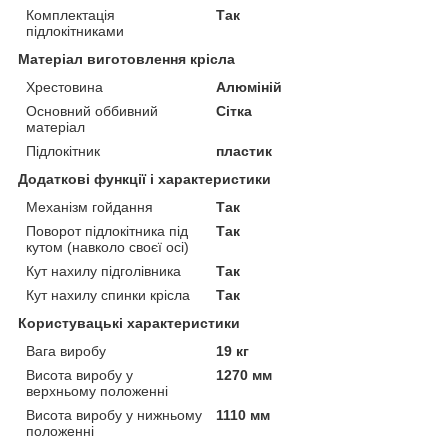
Комплектація
Так
підлокітниками
Матеріал виготовлення крісла
Хрестовина
Алюміній
Основний оббивний
Сітка
матеріал
Підлокітник
пластик
Додаткові функції і характеристики
Механізм гойдання
Так
Поворот підлокітника під
Так
кутом (навколо своєї осі)
Кут нахилу підголівника
Так
Кут нахилу спинки крісла
Так
Користувацькі характеристики
Вага виробу
19 кг
Висота виробу у
1270 мм
верхньому положенні
Висота виробу у нижньому
1110 мм
положенні