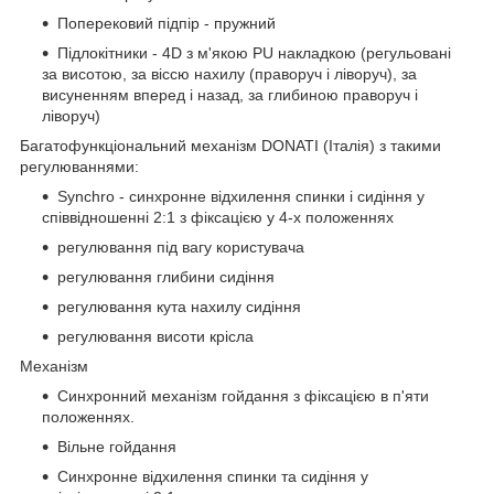
Поперековий підпір - пружний
Підлокітники - 4D з м'якою PU накладкою (регульовані
за висотою, за віссю нахилу (праворуч і ліворуч), за
висуненням вперед і назад, за глибиною праворуч і
ліворуч)
Багатофункціональний механізм DONATI (Італія) з такими
регулюваннями:
Synchro - синхронне відхилення спинки і сидіння у
співвідношенні 2:1 з фіксацією у 4-х положеннях
регулювання під вагу користувача
регулювання глибини сидіння
регулювання кута нахилу сидіння
регулювання висоти крісла
Механізм
Синхронний механізм гойдання з фіксацією в п'яти
положеннях.
Вільне гойдання
Синхронне відхилення спинки та сидіння у