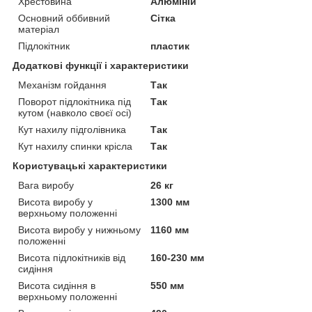
Хрестовина
Алюміній
Основний оббивний
Сітка
матеріал
Підлокітник
пластик
Додаткові функції і характеристики
Механізм гойдання
Так
Поворот підлокітника під
Так
кутом (навколо своєї осі)
Кут нахилу підголівника
Так
Кут нахилу спинки крісла
Так
Користувацькі характеристики
Вага виробу
26 кг
Висота виробу у
1300 мм
верхньому положенні
Висота виробу у нижньому
1160 мм
положенні
Висота підлокітників від
160-230 мм
сидіння
Висота сидіння в
550 мм
верхньому положенні