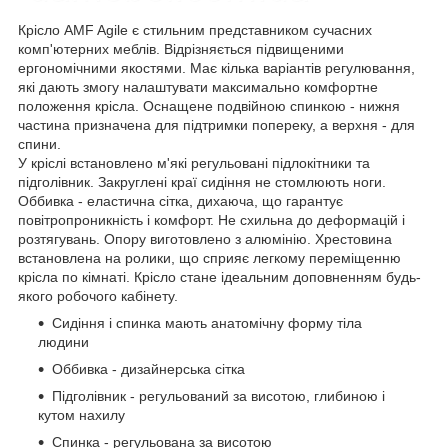
Крісло AMF Agilе є стильним представником сучасних
комп'ютерних меблів. Відрізняється підвищеними
ергономічними якостями. Має кілька варіантів регулювання,
які дають змогу налаштувати максимально комфортне
положення крісла. Оснащене подвійною спинкою - нижня
частина призначена для підтримки попереку, а верхня - для
спини.
У кріслі встановлено м'які регульовані підлокітники та
підголівник. Закруглені краї сидіння не стомлюють ноги.
Оббивка - еластична сітка, дихаюча, що гарантує
повітропроникність і комфорт. Не схильна до деформацій і
розтягувань. Опору виготовлено з алюмінію. Хрестовина
встановлена на ролики, що сприяє легкому переміщенню
крісла по кімнаті. Крісло стане ідеальним доповненням будь-
якого робочого кабінету.
Сидіння і спинка мають анатомічну форму тіла
людини
Оббивка - дизайнерська сітка
Підголівник - регульований за висотою, глибиною і
кутом нахилу
Спинка - регульована за висотою