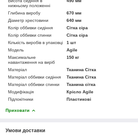
Висота сидіння в
490 мм
нижньому положенні
Глибина виробу
670 мм
Діаметр хрестовини
640 мм
Колір оббивки сидіння
Сітка сіра
Колір оббивки спинки
Сітка сіра
Кількість виробів в упаковці
1 шт
Мoдель
Agile
Максимальне
150 кг
навантаження на виріб
Матеріал
Тканина Сітка
Матеріал оббивки сидіння
Тканина Сітка
Матеріал оббивки спинки
Тканина сітка
Модифікація
Крісло Agile
Підлокітники
Пластикові
Приховати
Умови доставки