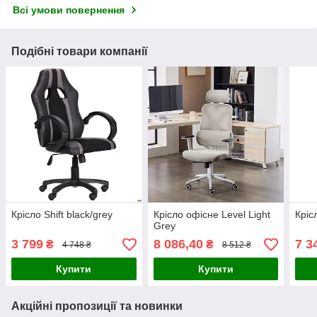
Всі умови повернення
Подібні товари компанії
Крісло Shift black/grey
Крісло офісне Level Light
Кріс
Grey
3 799
8 086,40
7 3
₴
₴
4 748 ₴
8 512 ₴
Купити
Купити
Акційні пропозиції та новинки