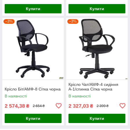
Купити
Купити
–3%
–3%
Крісло Чат/АМФ-4 сидіння
Крісло Біт/АМФ-8 Сітка чорна
А-1/спинка Сітка чорна
В наявності
В наявності
2 574,38
2 327,03
₴
₴
2 654 ₴
2 399 ₴
Купити
Купити