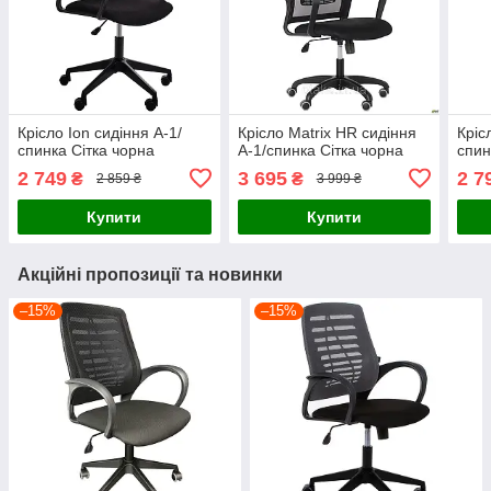
Крісло Ion сидіння А-1/
Крісло Matrix HR сидіння
Кріс
спинка Сітка чорна
А-1/спинка Сітка чорна
спин
2 749
3 695
2 7
₴
₴
2 859 ₴
3 999 ₴
Купити
Купити
Акційні пропозиції та новинки
–15%
–15%