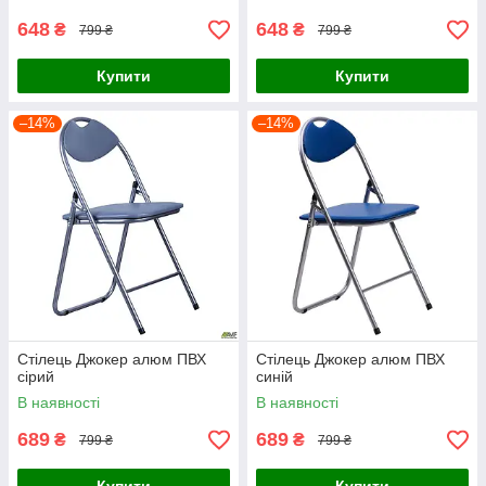
648
648
₴
₴
799 ₴
799 ₴
Купити
Купити
–14%
–14%
Стілець Джокер алюм ПВХ
Стілець Джокер алюм ПВХ
сірий
синій
В наявності
В наявності
689
689
₴
₴
799 ₴
799 ₴