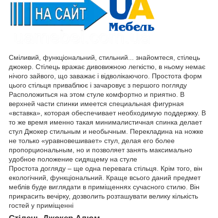
Сміливий, функціональний, стильний... знайомтеся, стілець
джокер. Стілець вражає дивовижною легкістю, в ньому немає
нічого зайвого, що заважає і відволікаючого. Простота форм
цього стільця приваблює і зачаровує з першого погляду
Расположиться на этом стуле комфортно и приятно. В
верхней части спинки имеется специальная фигурная
«вставка», которая обеспечивает необходимую поддержку. В
то же время именно такая минималистичная спинка делает
стул Джокер стильным и необычным. Перекладина на ножке
не только «уравновешивает» стул, делая его более
пропорциональным, но и позволяет занять максимально
удобное положение сидящему на стуле
Простота догляду – ще одна перевага стільця. Крім того, він
екологічний, функціональний. Краще всього даний предмет
меблів буде виглядати в приміщеннях сучасного стилю. Він
прикрасить вечірку, дозволить розташувати велику кількість
гостей у приміщенні