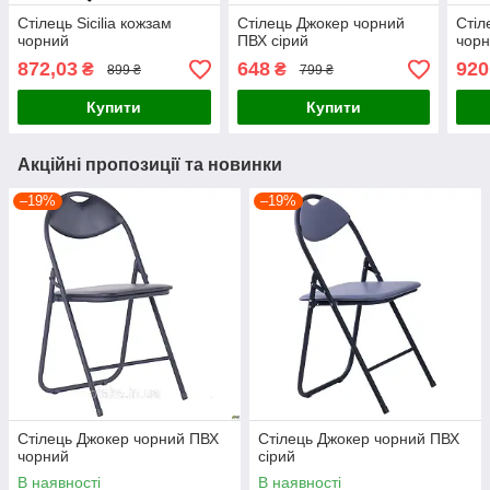
Стілець Sicilia кожзам
Стілець Джокер чорний
Стіл
чорний
ПВХ сірий
чор
872,03
648
920
₴
₴
899 ₴
799 ₴
Купити
Купити
Акційні пропозиції та новинки
–19%
–19%
Стілець Джокер чорний ПВХ
Стілець Джокер чорний ПВХ
чорний
сірий
В наявності
В наявності