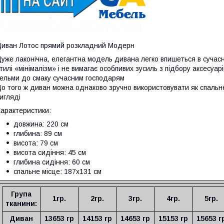
иван Лотос прямий розкладний Модерн
уже лаконічна, елегантна модель дивана легко впишеться в сучас
тилі «мінімалізм» і не вимагає особливих зусиль з підбору аксесуа
ельми до смаку сучасним господарям
о того ж диван можна однаково зручно використовувати як спальне 
игляді
арактеристики:
довжина: 220 см
глибина: 89 см
висота: 79 см
висота сидіння: 45 см
глибина сидіння: 60 см
спальне місце: 187х131 см
Група
1гр.
2гр.
3гр.
4гр.
5гр.
тканини:
Диван
13653
гр
14153
гр
14653
гр
15153
гр
15653
г