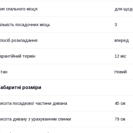
ип спального місця
для щоде
ількість посадочних місць
3
посіб розкладання
вперед
арантійний термін
12 міс
Стан
Новий
Габаритні розміри
исота посадкової частини дивана
45 см
исота дивану з урахуванням спинки
79 см