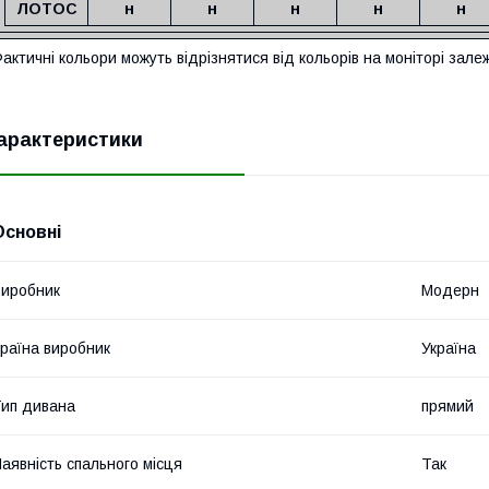
ЛОТОС
н
н
н
н
н
актичні кольори можуть відрізнятися від кольорів на моніторі зал
арактеристики
Основні
иробник
Модерн
раїна виробник
Україна
ип дивана
прямий
аявність спального місця
Так