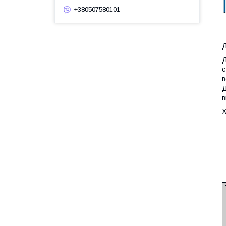
+380507580101
Д
Д
с
в
Д
в
Х