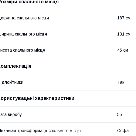
Розміри спального місця
овжина спального місця
187 см
ирина спального місця
131 см
исота спального місця
45 см
Комплектація
ідлокітники
Так
Користувацькі характеристики
ага виробу
55
еханізм трансформації спального місця
Софа