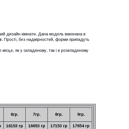
ний дизайн кімнати. Дана модель виконана в
рів. Прості, без надмірностей, форми припадуть
місце, як у складеному, так і в розкладеному
6гр.
7гр.
8гр.
9гр.
р
16153
гр
16653
гр
17153
гр
17654
гр