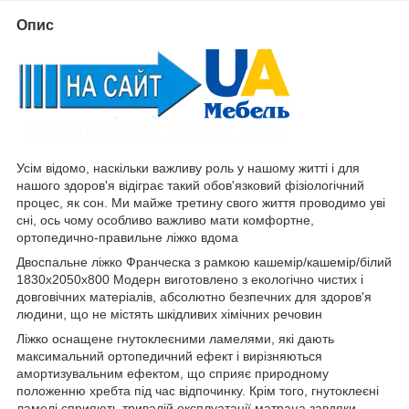
Опис
Усім відомо, наскільки важливу роль у нашому житті і для
нашого здоров'я відіграє такий обов'язковий фізіологічний
процес, як сон. Ми майже третину свого життя проводимо уві
сні, ось чому особливо важливо мати комфортне,
ортопедично-правильне ліжко вдома
Двоспальне ліжко Франческа з рамкою кашемір/кашемір/білий
1830х2050х800 Модерн виготовлено з екологічно чистих і
довговічних матеріалів, абсолютно безпечних для здоров'я
людини, що не містять шкідливих хімічних речовин
Ліжко оснащене гнутоклеєними ламелями, які дають
максимальний ортопедичний ефект і вирізняються
амортизувальним ефектом, що сприяє природному
положенню хребта під час відпочинку. Крім того, гнутоклеєні
ламелі сприяють тривалій експлуатації матраца завдяки