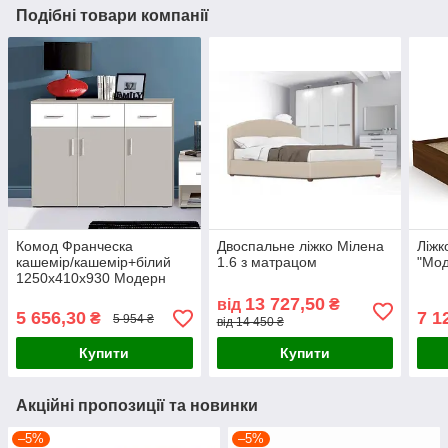
Подібні товари компанії
Комод Франческа
Двоспальне ліжко Мілена
Ліжк
кашемір/кашемір+білий
1.6 з матрацом
"Мод
1250х410х930 Модерн
13 727,50
від
₴
5 656,30
7 1
₴
5 954 ₴
від 14 450 ₴
Купити
Купити
Акційні пропозиції та новинки
–5%
–5%