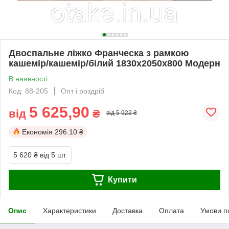
Двоспальне ліжко Франческа з рамкою
кашемір/кашемір/білий 1830х2050х800 Модерн
В наявності
Код: 88-205
Опт і роздріб
5 625,90
від
₴
від 5 922 ₴
Економія
296.10 ₴
5 620 ₴
від 5 шт.
Купити
Опис
Характеристики
Доставка
Оплата
Умови п