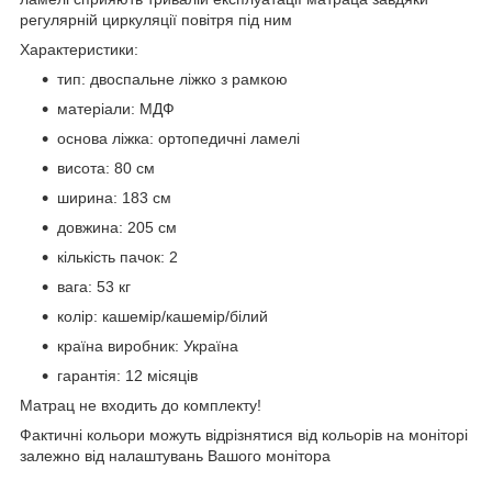
регулярній циркуляції повітря під ним
Характеристики:
тип: двоспальне ліжко з рамкою
матеріали: МДФ
основа ліжка: ортопедичні ламелі
висота: 80 см
ширина: 183 см
довжина: 205 см
кількість пачок: 2
вага: 53 кг
колір: кашемір/кашемір/білий
країна виробник: Україна
гарантія: 12 місяців
Матрац не входить до комплекту!
Фактичні кольори можуть відрізнятися від кольорів на моніторі
залежно від налаштувань Вашого монітора