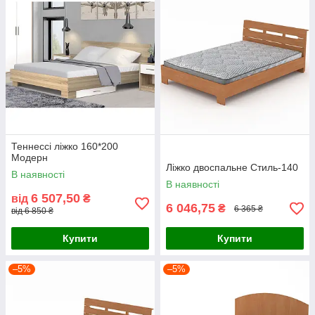
Теннессі ліжко 160*200
Модерн
Ліжко двоспальне Стиль-140
В наявності
В наявності
6 507,50
від
₴
6 046,75
₴
6 365 ₴
від 6 850 ₴
Купити
Купити
–5%
–5%