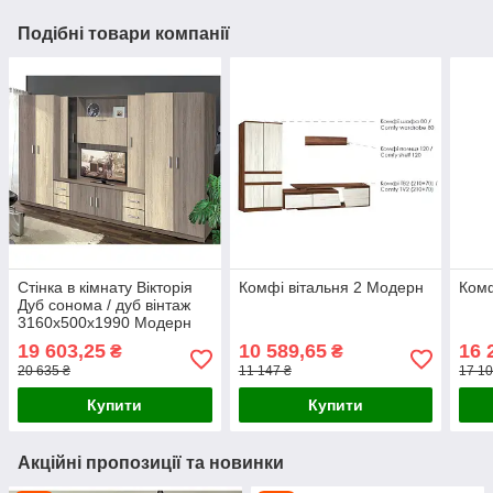
Подібні товари компанії
Стінка в кімнату Вікторія
Комфі вітальня 2 Модерн
Комф
Дуб сонома / дуб вінтаж
3160х500х1990 Модерн
19 603,25
10 589,65
16 
₴
₴
20 635 ₴
11 147 ₴
17 10
Купити
Купити
Акційні пропозиції та новинки