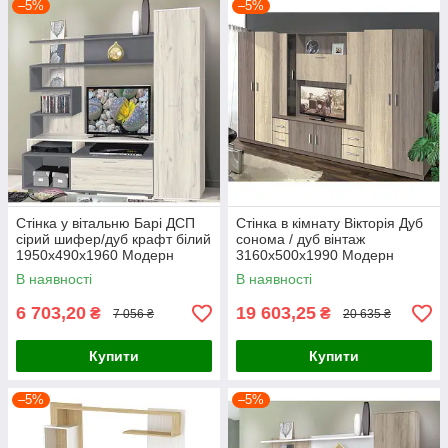
–5%
–5%
Стінка у вітальню Барі ДСП
Стінка в кімнату Вікторія Дуб
сірий шифер/дуб крафт білий
сонома / дуб вінтаж
1950х490х1960 Модерн
3160х500х1990 Модерн
В наявності
В наявності
6 703,20
19 603,25
₴
₴
7 056 ₴
20 635 ₴
Купити
Купити
–5%
–5%