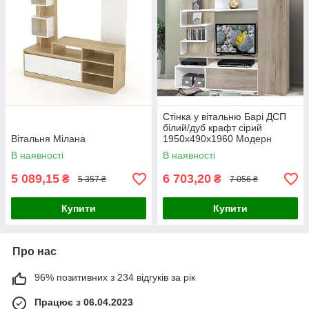
Стінка у вітальню Барі ДСП
білий/дуб крафт сірий
Вітальня Мілана
1950х490х1960 Модерн
В наявності
В наявності
5 089,15
6 703,20
₴
₴
5 357 ₴
7 056 ₴
Купити
Купити
Про нас
96% позитивних з 234 відгуків за рік
Працює з 06.04.2023