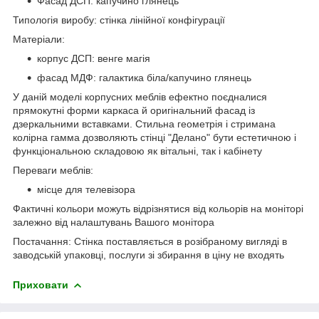
Фасад ДСП: капучино глянець
Типологія виробу: стінка лінійної конфігурації
Матеріали:
корпус ДСП: венге магія
фасад МДФ: галактика біла/капучино глянець
У даній моделі корпусних меблів ефектно поєдналися
прямокутні форми каркаса й оригінальний фасад із
дзеркальними вставками. Стильна геометрія і стримана
колірна гамма дозволяють стінці "Делано" бути естетичною і
функціональною складовою як вітальні, так і кабінету
Переваги меблів:
місце для телевізора
Фактичні кольори можуть відрізнятися від кольорів на моніторі
залежно від налаштувань Вашого монітора
Постачання: Стінка поставляється в розібраному вигляді в
заводській упаковці, послуги зі збирання в ціну не входять
Приховати