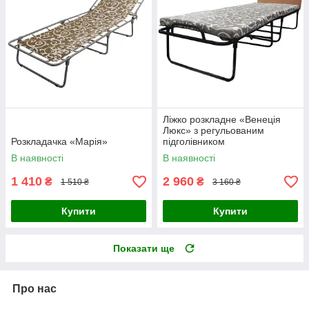
Ліжко розкладне «Венеція
Люкс» з регульованим
Розкладачка «Марія»
підголівником
В наявності
В наявності
1 410
2 960
₴
₴
1 510 ₴
3 160 ₴
Купити
Купити
Показати ще
Про нас