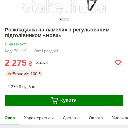
Розкладачка на ламелях з регульованим
підголівником «Нова»
В наявності
Код: 70-116
Опт і роздріб
2 275
₴
2 375 ₴
Економія
100 ₴
2 270 ₴
від 5 шт.
Купити
Опис
Характеристики
Доставка
Оплата
Умови п