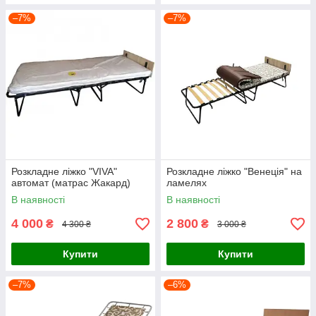
–7%
–7%
Розкладне ліжко "VIVA"
Розкладне ліжко "Венеція" на
автомат (матрас Жакард)
ламелях
В наявності
В наявності
4 000
2 800
₴
₴
4 300 ₴
3 000 ₴
Купити
Купити
–7%
–6%