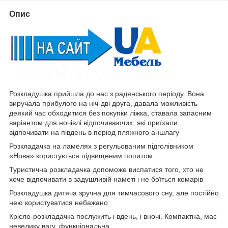
Опис
Розкладушка прийшла до нас з радянського періоду. Вона
виручала прибулого на ніч-дві друга, давала можливість
деякий час обходитися без покупки ліжка, ставала запасним
варіантом для ночівлі відпочиваючих, які приїхали
відпочивати на південь в період пляжного аншлагу
Розкладачка на ламелях з регульованим підголівником
«Нова» користується підвищеним попитом
Туристична розкладачка допоможе виспатися того, хто не
хоче відпочивати в задушливій наметі і не боїться комарів
Розкладушка дитяча зручна для тимчасового сну, але постійно
нею користуватися небажано
Крісло-розкладачка послужить і вдень, і вночі. Компактна, має
невелику вагу, функціональна