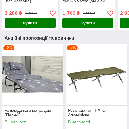
(без матраца)
М30» з матрацом 3 см
3 280
1 700
2 6
₴
₴
3 480 ₴
1 800 ₴
Купити
Купити
Акційні пропозиції та новинки
–8%
–7%
Розкладачка з матрацом
Розкладачка «НАТО»
"Париж"
Алюмінієва
В наявності
В наявності