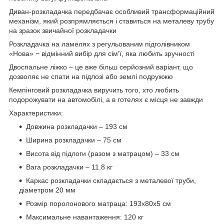
Диван-розкладачка передбачає особливий трансформаційний
механізм, який розпрямляється і ставиться на металеву трубу
на зразок звичайної розкладачки
Розкладачка на ламелях з регульованим підголівником
«Нова» − відмінний вибір для сім'ї, яка любить зручності
Двоспальне ліжко – це вже більш серйозний варіант, що
дозволяє не спати на підлозі або землі подружжю
Кемпінговий розкладачка виручить того, хто любить
подорожувати на автомобілі, а в готелях є місця не завжди
Характеристики:
Довжина розкладачки – 193 см
Ширина розкладачки – 75 см
Висота від підлоги (разом з матрацом) – 33 см
Вага розкладачки – 11.8 кг
Каркас розкладачки складається з металевої труби,
діаметром 20 мм
Розмір поролонового матраца: 193х80х5 см
Максимальне навантаження: 120 кг