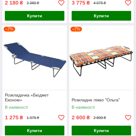
2 180
3 775
₴
₴
2 380 ₴
4 075 ₴
Купити
Купити
–7%
–7%
Розкладачка «Бюджет
Економ»
Розкладне ліжко "Ольга"
В наявності
В наявності
1 275
2 600
₴
₴
1 375 ₴
2 800 ₴
Купити
Купити