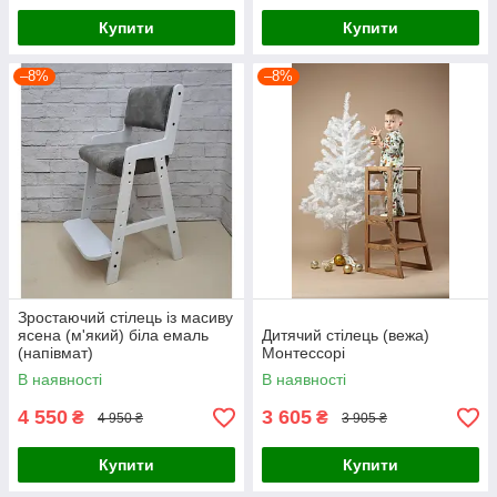
Купити
Купити
–8%
–8%
Зростаючий стілець із масиву
ясена (м'який) біла емаль
Дитячий стілець (вежа)
(напівмат)
Монтессорі
В наявності
В наявності
4 550
3 605
₴
₴
4 950 ₴
3 905 ₴
Купити
Купити