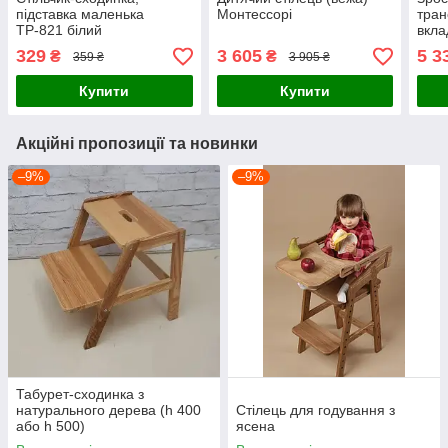
підставка маленька
Монтессорі
тран
ТР-821 білий
вкл
329
3 605
5 3
₴
₴
359 ₴
3 905 ₴
Купити
Купити
Акційні пропозиції та новинки
–9%
–9%
Табурет-сходинка з
натурального дерева (h 400
Стілець для годування з
або h 500)
ясена