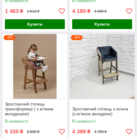
В наявності
В наявності
1 463
4 180
₴
₴
1 613 ₴
4 580 ₴
Купити
Купити
–9%
–8%
Зростаючий стілець
трансформер ( з м'яким
Зростаючий стілець з ясена
вкладишем)
(з мʼякою вкладкою)
В наявності
В наявності
5 330
4 389
₴
₴
5 830 ₴
4 789 ₴