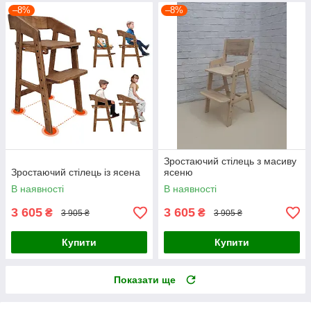
–8%
–8%
Зростаючий стілець з масиву
Зростаючий стілець із ясена
ясеню
В наявності
В наявності
3 605
3 605
₴
₴
3 905 ₴
3 905 ₴
Купити
Купити
Показати ще