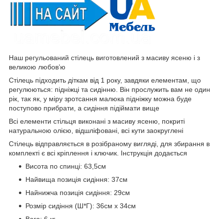
Наш регульований стілець виготовлений з масиву ясеню і з
великою любовʼю
Стілець підходить діткам від 1 року, завдяки елементам, що
регулюються: підніжці та сидінню. Він прослужить вам не один
рік, так як, у міру зротсання малюка підніжку можна буде
поступово прибрати, а сидіння підіймати вище
Всі елементи стільця виконані з масиву ясеню, покриті
натуральною олією, відшліфовані, всі кути заокруглені
Стілець відправляється в розібраному вигляді, для збирання в
комплекті є всі кріплення і ключик. Інструкція додається
Висота по спинці: 63,5см
Найвища позиція сидіння: 37см
Найнижча позиція сидіння: 29см
Розмір сидіння (Ш*Г): 36см х 34см
Вага: 6 кг