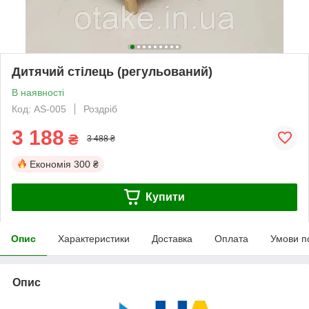
Дитячий стілець (регульований)
В наявності
Код: AS-005
Роздріб
3 188
₴
3 488 ₴
Економія
300 ₴
Купити
Опис
Характеристики
Доставка
Оплата
Умови п
Опис