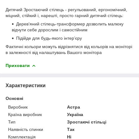
Дитячий Зростаючий стілець - регульований, ергономічний,
міцний, стійкий і, нарешті, просто гарний дитячий стілець:
Деревʼяний стілець-трансформер дозволить малюку
відчути себе дорослим і самостійним
Підійде для будь-якого інтерʼєру
Фактичні кольори можуть відрізнятися від кольорів на моніторі
в залежності від налаштувань Вашого монітора
Приховати
Характеристики
Основні
Виробник
Астра
Країна виробник
Україна
Тип
Зростаючі стільці
Наявність спинки
Так
Комплектація
Ні