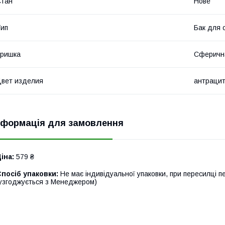
Стан
Нове
ип
Бак для 
Кришка
Сферичн
вет изделия
антраци
нформація для замовлення
іна:
579 ₴
посіб упаковки:
Не має індивідуальної упаковки, при пересилці п
узгоджується з Менеджером)