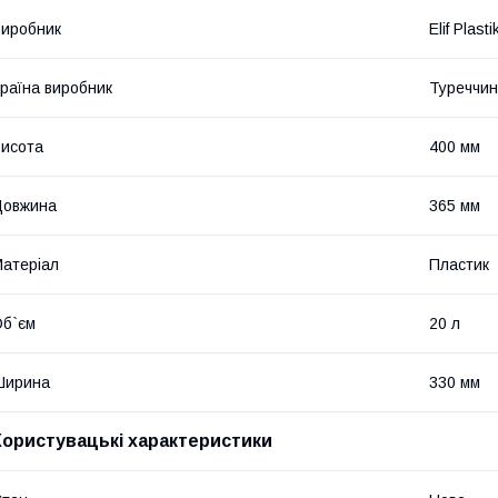
иробник
Elif Plasti
раїна виробник
Туреччи
исота
400 мм
Довжина
365 мм
атеріал
Пластик
б`єм
20 л
Ширина
330 мм
Користувацькі характеристики