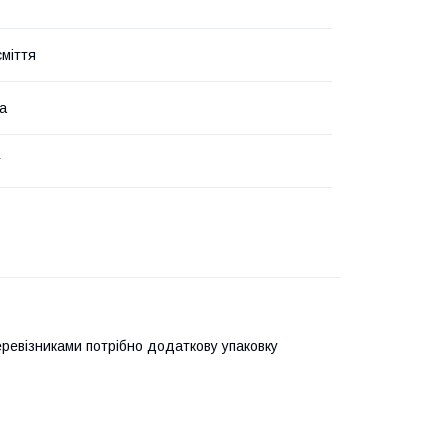
сміття
а
т
еревізниками потрібно додаткову упаковку