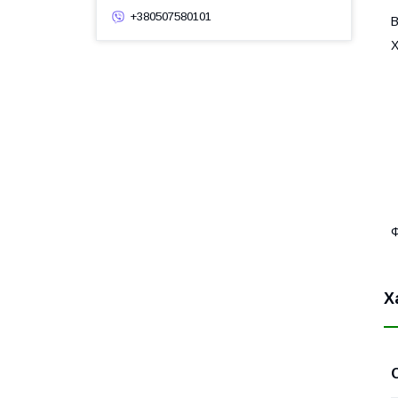
+380507580101
В
Х
Ф
Х