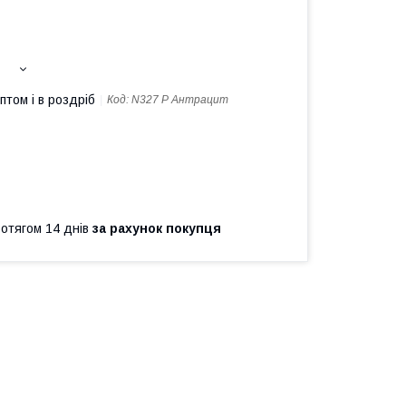
птом і в роздріб
Код:
N327 Р Антрацит
ротягом 14 днів
за рахунок покупця