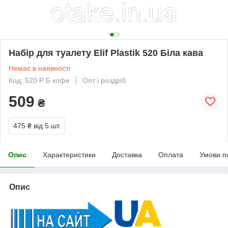
Набір для туалету Elif Plastik 520 Біла кава
Немає в наявності
Код: 520 Р Б кофе
Опт і роздріб
509
₴
475 ₴
від 5 шт.
Опис
Характеристики
Доставка
Оплата
Умови п
Опис