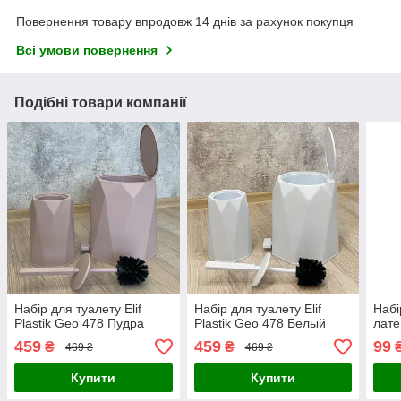
Повернення товару впродовж 14 днів за рахунок покупця
Всі умови повернення
Подібні товари компанії
Набір для туалету Elif
Набір для туалету Elif
Набі
Plastik Geo 478 Пудра
Plastik Geo 478 Белый
лате
459
459
99
₴
₴
469 ₴
469 ₴
Купити
Купити