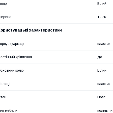
олір
Білий
Ширина
12 см
Користувацькі характеристики
орпус (каркас)
пластик
астінний кріплення
Да
сновний колір
Білий
олиці
пластик
Стан
Нове
ип мебели
полиця н