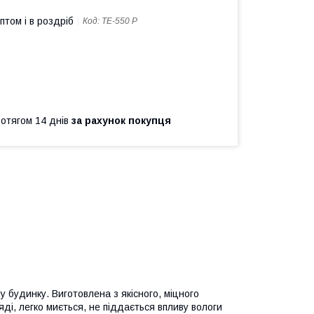
птом і в роздріб
Код:
ТЕ-550 Р
ротягом 14 днів
за рахунок покупця
у будинку. Виготовлена з якісного, міцного
яді, легко миється, не піддається впливу вологи