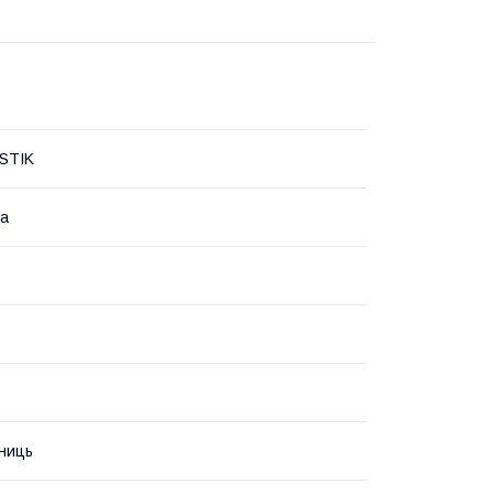
STIK
на
ниць