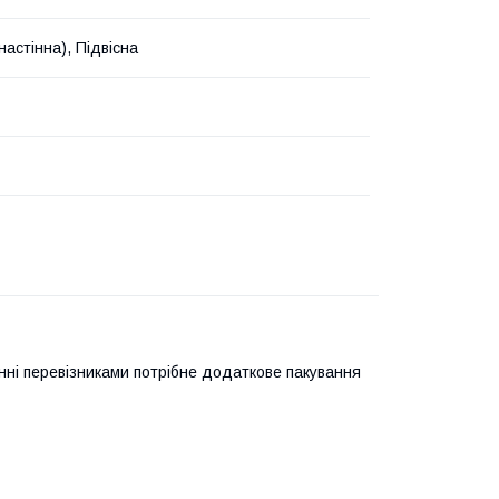
настінна), Підвісна
нні перевізниками потрібне додаткове пакування