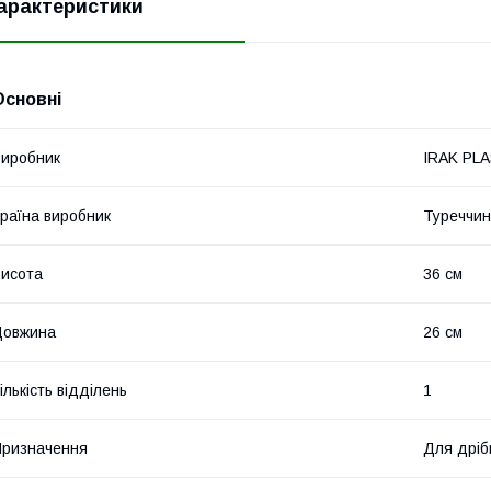
арактеристики
Основні
иробник
IRAK PLA
раїна виробник
Туреччи
исота
36 см
Довжина
26 см
ількість відділень
1
ризначення
Для дріб