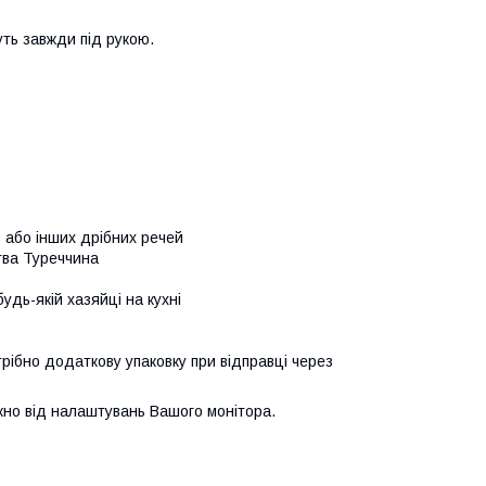
дуть завжди під рукою.
в або інших дрібних речей
тва Туреччина
удь-якій хазяйці на кухні
трібно додаткову упаковку при відправці через
ежно від налаштувань Вашого монітора.