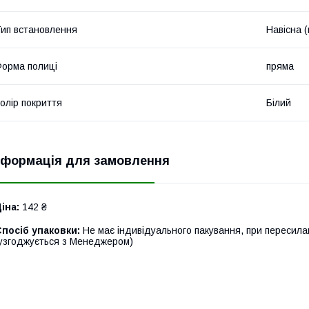
ип встановлення
Навісна (
орма полиці
пряма
олір покриття
Білий
нформація для замовлення
іна:
142 ₴
посіб упаковки:
Не має індивідуального пакування, при пересила
узгоджується з Менеджером)