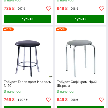
В наявності
В наявності
735
649
₴
₴
967 ₴
908 ₴
Купити
Купити
–25%
–29%
Табурет Талли хром Неаполь
Табурет Софі хром сірий
N-20
Шкірзам
В наявності
В наявності
769
649
₴
₴
1 027 ₴
908 ₴