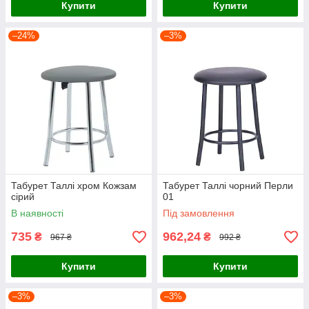
Купити
Купити
–24%
–3%
Табурет Таллі хром Кожзам
Табурет Таллі чорний Перли
сірий
01
В наявності
Під замовлення
735
962,24
₴
₴
967 ₴
992 ₴
Купити
Купити
–3%
–3%